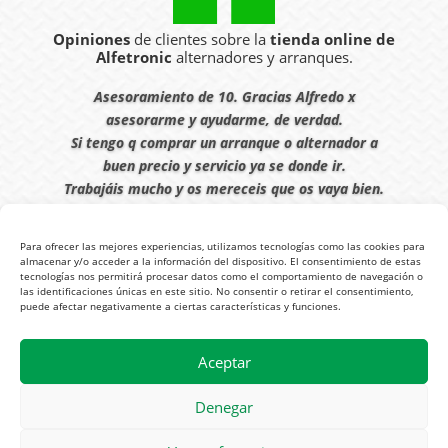
Opiniones
de clientes sobre la
tienda online de
Alfetronic
alternadores y arranques.
Asesoramiento de 10. Gracias Alfredo x
asesorarme y ayudarme, de verdad.
Si tengo q comprar un arranque o alternador a
buen precio y servicio ya se donde ir.
Trabajáis mucho y os mereceis que os vaya bien.
Javier S. | Julio 2023
Para ofrecer las mejores experiencias, utilizamos tecnologías como las cookies para
almacenar y/o acceder a la información del dispositivo. El consentimiento de estas
tecnologías nos permitirá procesar datos como el comportamiento de navegación o
las identificaciones únicas en este sitio. No consentir o retirar el consentimiento,
puede afectar negativamente a ciertas características y funciones.
© 2026
Tienda Online Alfetronic SA
|
Aviso Legal
-
Política Privacidad
-
Aceptar
Cookies
|
Condiciones Venta Online
|
Diseño y Posicionamiento Web,
Agencia web-espana.es
Denegar