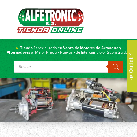
►
Tienda
Especializada en
Venta de Motores de Arranque y
Alternadores
al Mejor Precio › Nuevos › de Intercambio o Reconstruidos.
📣 Outlet ⚡
Búsqueda
de
productos