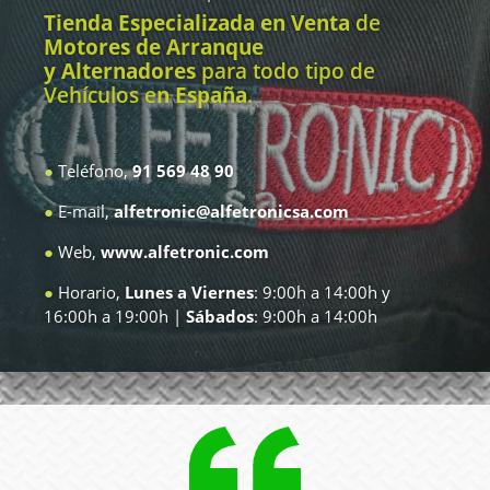
Tienda Especializada en Venta
de
Motores de Arranque
y Alternadores
para todo tipo de
Vehículos e
n España
.
●
Teléfono,
91 569 48 90
●
E-mail,
alfetronic@alfetronicsa.com
●
Web,
www.alfetronic.com
●
Horario,
Lunes a Viernes
: 9:00h a 14:00h y
16:00h a 19:00h |
Sábados
: 9:00h a 14:00h