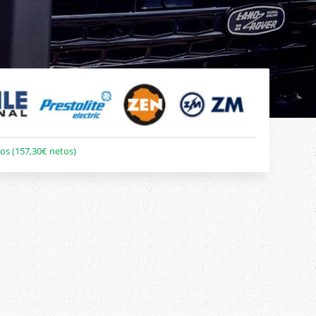
os (157,30€ netos)