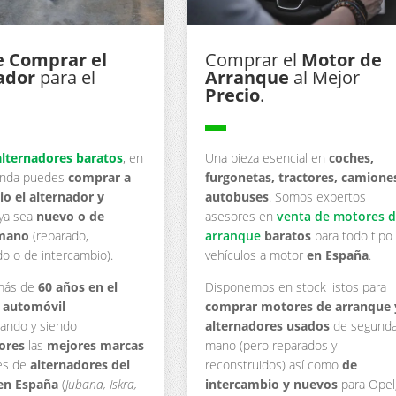
 Comprar el
Comprar el
Motor de
ador
para el
Arranque
al Mejor
Precio
.
▬
alternadores baratos
, en
Una pieza esencial en
coches,
ienda puedes
comprar a
furgonetas, tractores, camione
io el alternador y
autobuses
. Somos expertos
ya sea
nuevo o de
asesores en
venta de motores 
mano
(reparado,
arranque
baratos
para todo tipo
do o de intercambio).
vehículos a motor
en España
.
más de
60 años en el
Disponemos en stock listos para
l automóvil
comprar motores de arranque 
zando y siendo
alternadores usados
de segund
dores
las
mejores marcas
mano (pero reparados y
tes de
alternadores del
reconstruidos) así como
de
en España
(
Jubana, Iskra,
intercambio y nuevos
para Opel