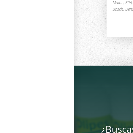
Malhe, ERA, 
Bosch, Dens
¿Busca