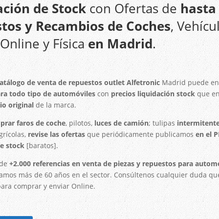
ación de Stock
con Ofertas de
hasta 
tos y Recambios de Coches
, Vehícu
Online y Física
en Madrid
.
atálogo de venta de repuestos outlet Alfetronic
Madrid puede enc
ra todo tipo de automóviles
con
precios liquidación stock
que en
io original
de la marca.
prar faros de coche
, pilotos,
luces de camión
; tulipas
intermitent
grícolas,
revise las ofertas
que periódicamente publicamos
en el 
de stock
[baratos].
 de
+2.000 referencias en venta de piezas y repuestos para automó
vamos más de 60 años en el sector. Consúltenos cualquier duda qu
para comprar y enviar Online.