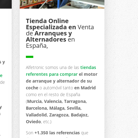
Tienda Online
Especializada en
Venta
de
Arranques y
Alternadores
en
España,
▬
s y
Alfetronic somos una de las
tiendas
referentes para comprar
el motor
de
de arranque y alternador de su
 de
coche
o automóvil tanto
en Madrid
como en el resto de España
(
Murcia, Valencia, Tarragona,
y
Barcelona, Málaga, Sevilla,
a
Valladolid, Zaragoza, Badajoz,
Oviedo
, etc.)
Son
+1.350 las referencias
que
,