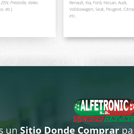
ZEN, Prestolite, Valeo,
Renault, Kia, Ford, Nissan, Audi,
o, etc.
)
Volskswagen, Seat, Peugeot, Citro
etc.
s un
Sitio Donde Comprar
pa