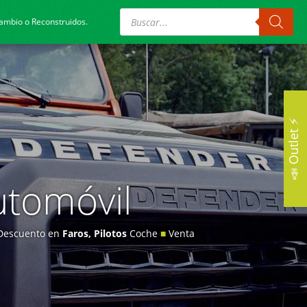
Búsqueda
de
cambio o Reconstruidos.
productos
📣 Outlet ⚡
utomóvil
 Descuento en
Faros, Pilotos
Coche
■
Venta