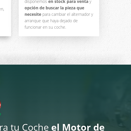
disponemos
en stock para venta
y
opción de buscar la pieza que
en,
necesite
para cambiar el alternador y
arranque que haya dejado de
funcionar en su coche.
ra tu Coche
el Motor de