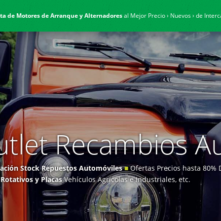
ta de Motores de Arranque y Alternadores
al Mejor Precio › Nuevos › de Inter
tlet Recambios A
dación Stock Repuestos Automóviles
■
Ofertas Precios hasta 80%
,
Rotativos y Placas
Vehículos Agrícolas e Industriales, etc.