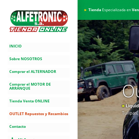
►
Tienda
Especializada en
Ven
INICIO
Sobre NOSOTROS
Comprar el ALTERNADOR
Ou
Comprar el MOTOR DE
ARRANQUE
Tienda Venta ONLINE
■
Liqui
Tulipas
OUTLET Repuestos y Recambios
Contacto