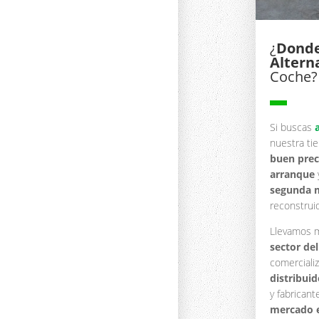
¿
Donde
Altern
Coche?
▬
Si buscas
nuestra t
buen prec
arranque
segunda 
reconstrui
Llevamos 
sector de
comerciali
distribui
y fabrican
mercado 