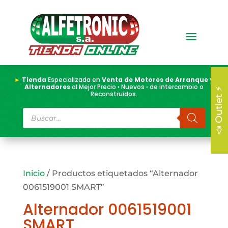
►
Tienda
Especializada en
Venta de Motores de Arranque y
Alternadores
al Mejor Precio › Nuevos › de Intercambio o
📣 Outlet ⚡
Reconstruidos.
Búsqueda
de
productos
Inicio
/ Productos etiquetados “Alternador
0061519001 SMART”
Alternador 0061519001
SMART