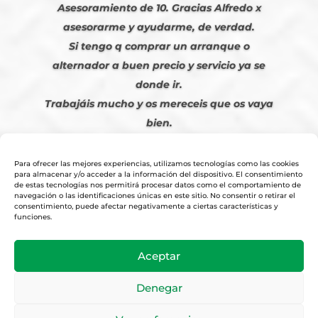
Asesoramiento de 10. Gracias Alfredo x
asesorarme y ayudarme, de verdad.
Si tengo q comprar un arranque o
alternador a buen precio y servicio ya se
donde ir.
Trabajáis mucho y os mereceis que os vaya
bien.
Javier S. | Julio 2023
Para ofrecer las mejores experiencias, utilizamos tecnologías como las cookies
para almacenar y/o acceder a la información del dispositivo. El consentimiento
de estas tecnologías nos permitirá procesar datos como el comportamiento de
navegación o las identificaciones únicas en este sitio. No consentir o retirar el
consentimiento, puede afectar negativamente a ciertas características y
funciones.
© 2026
Tienda Online Alfetronic SA
|
Aviso Legal
-
Política Privacidad
-
Aceptar
Cookies
|
Condiciones Venta Online
|
Diseño y Posicionamiento Web,
Agencia web-espana.es
Denegar