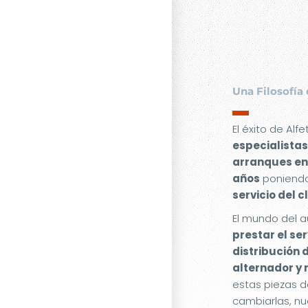
Una Filosofía 
▬
El éxito de Alf
especialistas
arranques en
años
poniendo
servicio del c
El mundo del a
prestar el se
distribución 
alternador y
estas piezas d
cambiarlas, nu