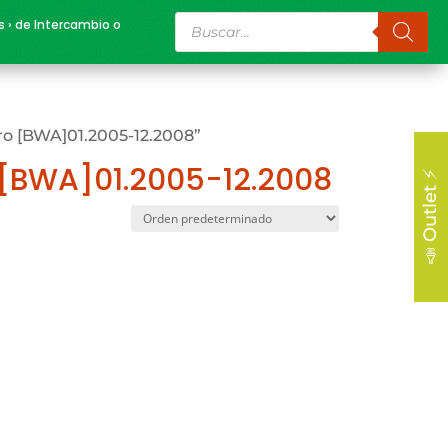
Búsqueda
s › de Intercambio o
de
productos
ro [BWA]01.2005-12.2008”
o [BWA]01.2005-12.2008
📣 Outlet ⚡