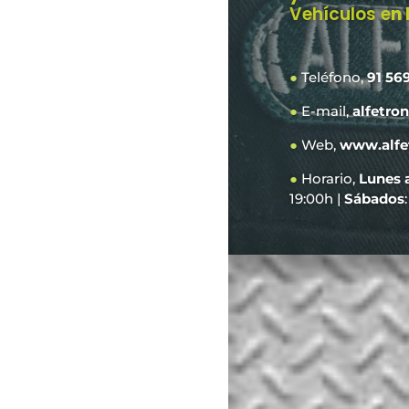
Vehículos e
n
●
Teléfono,
91 56
●
E-mail,
alfetro
●
Web,
www.alfe
●
Horario,
Lunes 
19:00h |
Sábados