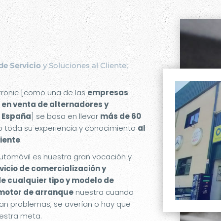
de Servicio
y Soluciones al Cliente;
etronic [como una de las
empresas
 en venta de alternadores y
 España
] se basa en llevar
más de 60
 toda su experiencia y conocimiento
al
liente
.
utomóvil es nuestra gran vocación y
rvicio de comercialización y
de cualquier tipo y modelo de
 motor de arranque
nuestra cuando
an problemas, se averían o hay que
estra meta.