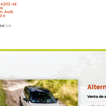
 A202-AE ·
es
, Audi,
a y
El
50
€
IVA
io
precio
inal
actual
es:
00€.
181,50€.
Alter
Venta de 