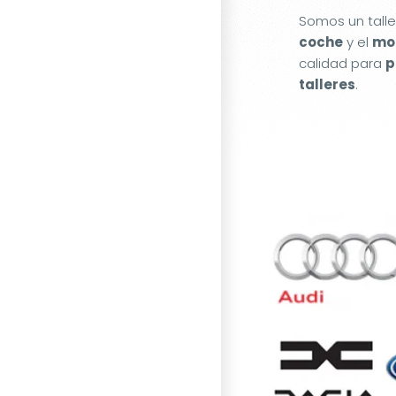
Somos un tall
coche
y el
mot
calidad para
p
talleres
.