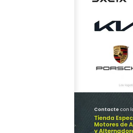
Los logot
Contacte
con l
Tienda Espec
Motores de 
y Alternador