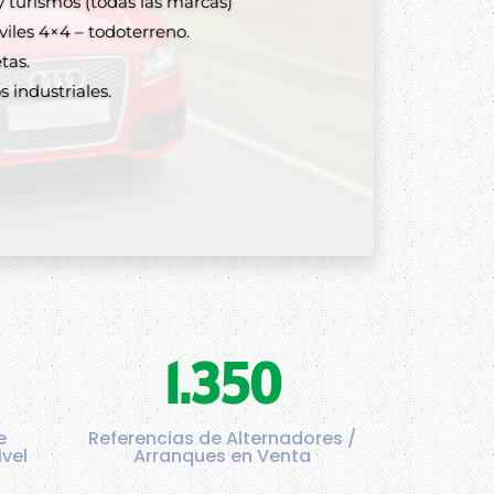
 turismos (todas las marcas)
les 4×4 – todoterreno.
tas.
 industriales.
1.350
e
Referencias de Alternadores /
ivel
Arranques en Venta