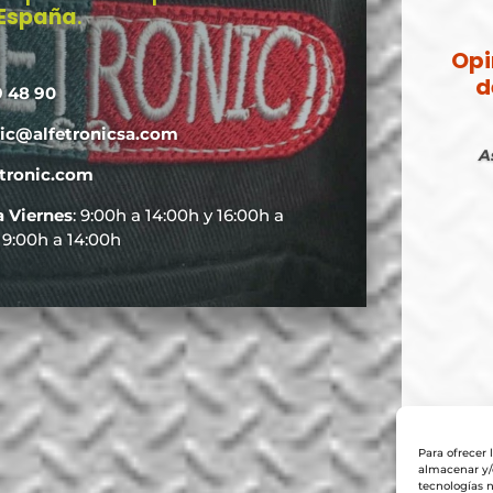
 España
.
Opi
d
9 48 90
nic@alfetronicsa.com
A
tronic.com
a Viernes
: 9:00h a 14:00h y 16:00h a
: 9:00h a 14:00h
Para ofrecer 
almacenar y/o
tecnologías 