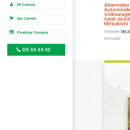
Alternador
Mi Cuenta
Automóvil
Volkswagen
Seat, Skod
Ver Carrito
Mitsubishi
El
197,00
€
181,
Finalizar Compra
prec
Incluido
orig
915 69 48 90
era:
197,