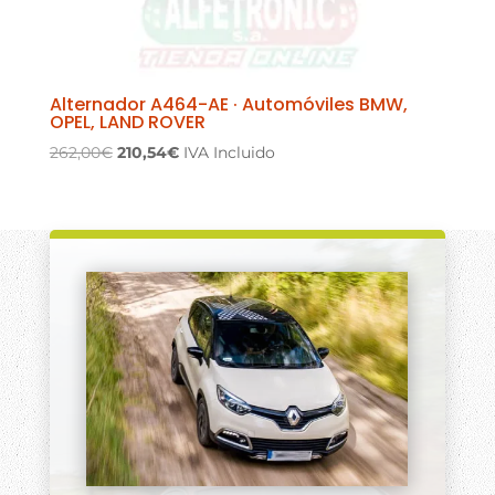
Alternador A464-AE · Automóviles BMW,
OPEL, LAND ROVER
El
El
262,00
€
210,54
€
IVA Incluido
precio
precio
original
actual
era:
es:
262,00€.
210,54€.