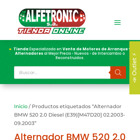
►
Tienda
Especializada en
Venta de Motores de Arranque y
Alternadores
al Mejor Precio › Nuevos › de Intercambio o
📣 Outlet ⚡
Reconstruidos.
Búsqueda
de
productos
Inicio
/ Productos etiquetados “Alternador
BMW 520 2.0 Diesel (E39)[M47D20] 02.2003-
09.2003”
Alternador BMW 520 2.0