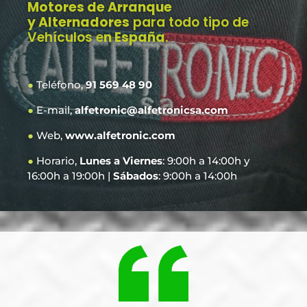
Motores de Arranque
y Alternadores
para todo tipo de
Vehículos e
n España
.
●
Teléfono,
91 569 48 90
●
E-mail,
alfetronic@alfetronicsa.com
●
Web,
www.alfetronic.com
●
Horario,
Lunes a Viernes
: 9:00h a 14:00h y
16:00h a 19:00h |
Sábados
: 9:00h a 14:00h