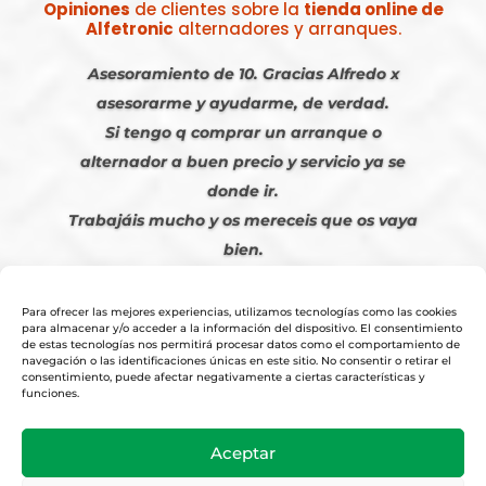
Opiniones
de clientes sobre la
tienda online de
Alfetronic
alternadores y arranques.
Asesoramiento de 10. Gracias Alfredo x
asesorarme y ayudarme, de verdad.
Si tengo q comprar un arranque o
alternador a buen precio y servicio ya se
donde ir.
Trabajáis mucho y os mereceis que os vaya
bien.
Javier S. | Julio 2023
Para ofrecer las mejores experiencias, utilizamos tecnologías como las cookies
para almacenar y/o acceder a la información del dispositivo. El consentimiento
de estas tecnologías nos permitirá procesar datos como el comportamiento de
navegación o las identificaciones únicas en este sitio. No consentir o retirar el
consentimiento, puede afectar negativamente a ciertas características y
funciones.
© 2026
Tienda Online Alfetronic SA
|
Aviso Legal
-
Política Privacidad
-
Aceptar
Cookies
|
Condiciones Venta Online
|
Diseño y Posicionamiento Web,
Agencia web-espana.es