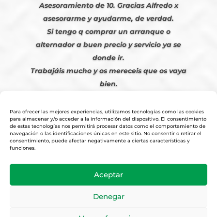
Asesoramiento de 10. Gracias Alfredo x
asesorarme y ayudarme, de verdad.
Si tengo q comprar un arranque o
alternador a buen precio y servicio ya se
donde ir.
Trabajáis mucho y os mereceis que os vaya
bien.
Javier S. | Julio 2023
Para ofrecer las mejores experiencias, utilizamos tecnologías como las cookies
para almacenar y/o acceder a la información del dispositivo. El consentimiento
de estas tecnologías nos permitirá procesar datos como el comportamiento de
navegación o las identificaciones únicas en este sitio. No consentir o retirar el
consentimiento, puede afectar negativamente a ciertas características y
funciones.
© 2026
Tienda Online Alfetronic SA
|
Aviso Legal
-
Política Privacidad
-
Aceptar
Cookies
|
Condiciones Venta Online
|
Diseño y Posicionamiento Web,
Agencia web-espana.es
Denegar