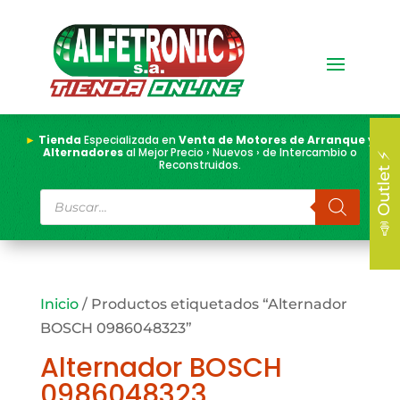
►
Tienda
Especializada en
Venta de Motores de Arranque y
Alternadores
al Mejor Precio › Nuevos › de Intercambio o
📣 Outlet ⚡
Reconstruidos.
Búsqueda
de
productos
Inicio
/ Productos etiquetados “Alternador
BOSCH 0986048323”
Alternador BOSCH
0986048323