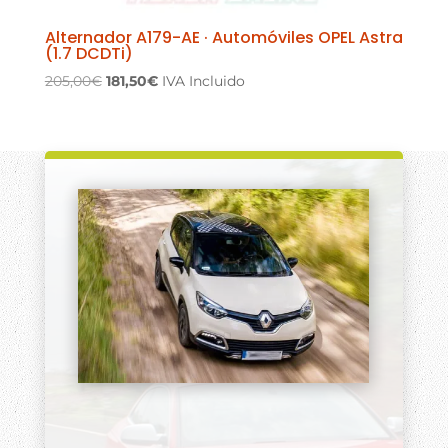
Alternador A179-AE · Automóviles OPEL Astra
(1.7 DCDTi)
El
El
205,00
€
181,50
€
IVA Incluido
precio
precio
original
actual
era:
es:
205,00€.
181,50€.