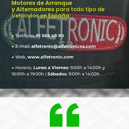
Motores de Arranque
y Alternadores
para todo tipo de
Vehículos e
n España
.
●
Teléfono,
91 569 48 90
●
E-mail,
alfetronic@alfetronicsa.com
●
Web,
www.alfetronic.com
●
Horario,
Lunes a Viernes
: 9:00h a 14:00h y
16:00h a 19:00h |
Sábados
: 9:00h a 14:00h