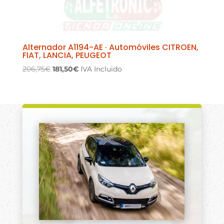
Alternador A1194-AE · Automóviles CITROEN,
FIAT, LANCIA, PEUGEOT
El
El
206,75
€
181,50
€
IVA Incluido
precio
precio
original
actual
era:
es:
206,75€.
181,50€.