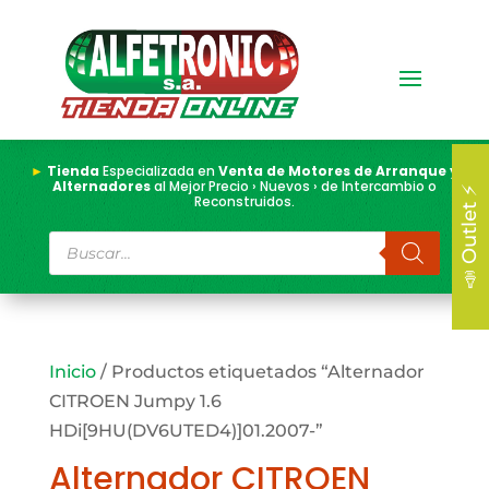
►
Tienda
Especializada en
Venta de Motores de Arranque y
Alternadores
al Mejor Precio › Nuevos › de Intercambio o
📣 Outlet ⚡
Reconstruidos.
Búsqueda
de
productos
Inicio
/ Productos etiquetados “Alternador
CITROEN Jumpy 1.6
HDi[9HU(DV6UTED4)]01.2007-”
Alternador CITROEN