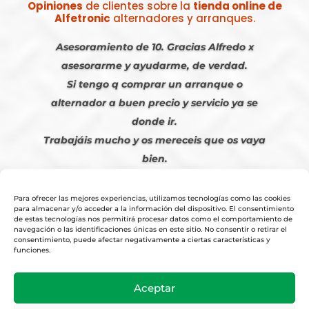
Opiniones
de clientes sobre la
tienda online de
Alfetronic
alternadores y arranques.
Asesoramiento de 10. Gracias Alfredo x
asesorarme y ayudarme, de verdad.
Si tengo q comprar un arranque o
alternador a buen precio y servicio ya se
donde ir.
Trabajáis mucho y os mereceis que os vaya
bien.
Javier S. | Julio 2023
Para ofrecer las mejores experiencias, utilizamos tecnologías como las cookies
para almacenar y/o acceder a la información del dispositivo. El consentimiento
de estas tecnologías nos permitirá procesar datos como el comportamiento de
navegación o las identificaciones únicas en este sitio. No consentir o retirar el
consentimiento, puede afectar negativamente a ciertas características y
funciones.
© 2026
Tienda Online Alfetronic SA
|
Aviso Legal
-
Política Privacidad
-
Aceptar
Cookies
|
Condiciones Venta Online
|
Diseño y Posicionamiento Web,
Agencia web-espana.es