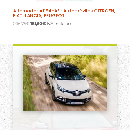
Alternador A1194-AE · Automóviles CITROEN,
FIAT, LANCIA, PEUGEOT
El
El
206,75
€
181,50
€
IVA Incluido
precio
precio
original
actual
era:
es:
206,75€.
181,50€.