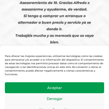
Asesoramiento de 10. Gracias Alfredo x
asesorarme y ayudarme, de verdad.
Si tengo q comprar un arranque o
alternador a buen precio y servicio ya se
donde ir.
Trabajáis mucho y os mereceis que os vaya
bien.
Javier S. | Julio 2023
Para ofrecer las mejores experiencias, utilizamos tecnologías como las cookies
para almacenar y/o acceder a la información del dispositivo. El consentimiento
de estas tecnologías nos permitirá procesar datos como el comportamiento de
navegación o las identificaciones únicas en este sitio. No consentir o retirar el
consentimiento, puede afectar negativamente a ciertas características y
funciones.
© 2026
Tienda Online Alfetronic SA
|
Aviso Legal
-
Política Privacidad
-
Aceptar
Cookies
|
Condiciones Venta Online
|
Diseño y Posicionamiento Web,
Agencia web-espana.es
Denegar