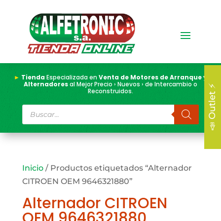
►
Tienda
Especializada en
Venta de Motores de Arranque y
Alternadores
al Mejor Precio › Nuevos › de Intercambio o
📣 Outlet ⚡
Reconstruidos.
Búsqueda
de
productos
Inicio
/ Productos etiquetados “Alternador
CITROEN OEM 9646321880”
Alternador CITROEN
OEM 9646321880