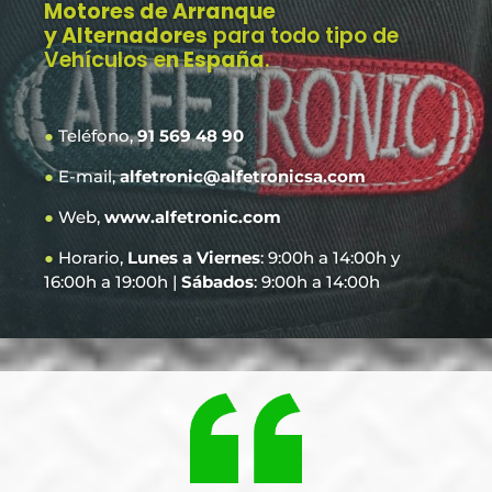
Motores de Arranque
y Alternadores
para todo tipo de
Vehículos e
n España
.
●
Teléfono,
91 569 48 90
●
E-mail,
alfetronic@alfetronicsa.com
●
Web,
www.alfetronic.com
●
Horario,
Lunes a Viernes
: 9:00h a 14:00h y
16:00h a 19:00h |
Sábados
: 9:00h a 14:00h