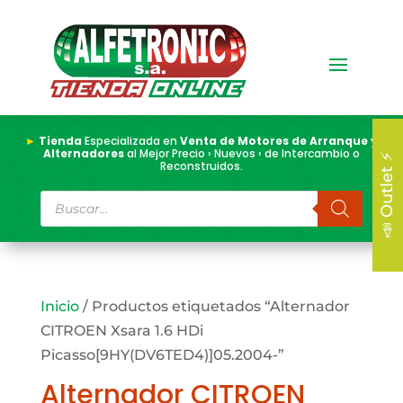
►
Tienda
Especializada en
Venta de Motores de Arranque y
Alternadores
al Mejor Precio › Nuevos › de Intercambio o
📣 Outlet ⚡
Reconstruidos.
Búsqueda
de
productos
Inicio
/ Productos etiquetados “Alternador
CITROEN Xsara 1.6 HDi
Picasso[9HY(DV6TED4)]05.2004-”
Alternador CITROEN