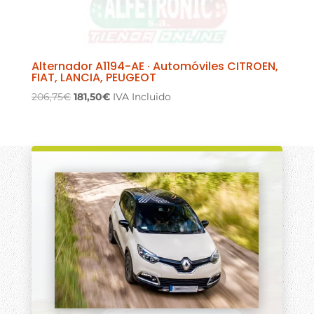
Alternador A1194-AE · Automóviles CITROEN,
FIAT, LANCIA, PEUGEOT
El
El
206,75
€
181,50
€
IVA Incluido
precio
precio
original
actual
era:
es:
206,75€.
181,50€.