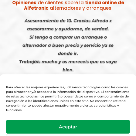
Opiniones
de clientes sobre la
tienda online de
Alfetronic
alternadores y arranques.
Asesoramiento de 10. Gracias Alfredo x
asesorarme y ayudarme, de verdad.
Si tengo q comprar un arranque o
alternador a buen precio y servicio ya se
donde ir.
Trabajáis mucho y os mereceis que os vaya
bien.
Javier S. | Julio 2023
Para ofrecer las mejores experiencias, utilizamos tecnologías como las cookies
para almacenar y/o acceder a la información del dispositivo. El consentimiento
de estas tecnologías nos permitirá procesar datos como el comportamiento de
navegación o las identificaciones únicas en este sitio. No consentir o retirar el
consentimiento, puede afectar negativamente a ciertas características y
funciones.
© 2026
Tienda Online Alfetronic SA
|
Aviso Legal
-
Política Privacidad
-
Aceptar
Cookies
|
Condiciones Venta Online
|
Diseño y Posicionamiento Web,
Agencia web-espana.es