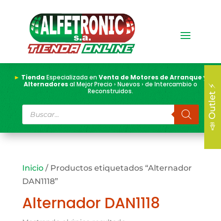
►
Tienda
Especializada en
Venta de Motores de Arranque y
Alternadores
al Mejor Precio › Nuevos › de Intercambio o
📣 Outlet ⚡
Reconstruidos.
Búsqueda
de
productos
Inicio
/ Productos etiquetados “Alternador
DAN1118”
Alternador DAN1118