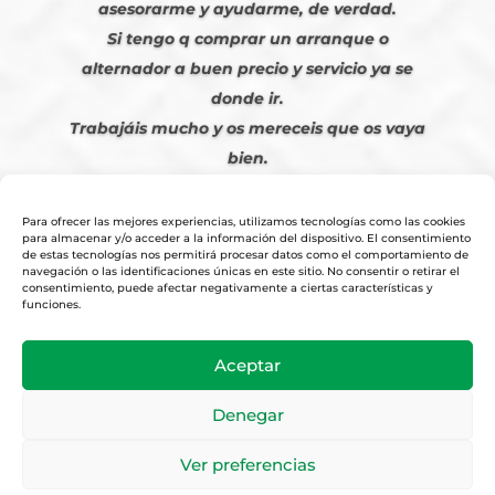
asesorarme y ayudarme, de verdad.
Si tengo q comprar un arranque o
alternador a buen precio y servicio ya se
donde ir.
Trabajáis mucho y os mereceis que os vaya
bien.
Javier S. | Julio 2023
Para ofrecer las mejores experiencias, utilizamos tecnologías como las cookies
para almacenar y/o acceder a la información del dispositivo. El consentimiento
de estas tecnologías nos permitirá procesar datos como el comportamiento de
navegación o las identificaciones únicas en este sitio. No consentir o retirar el
consentimiento, puede afectar negativamente a ciertas características y
funciones.
© 2026
Tienda Online Alfetronic SA
|
Aviso Legal
-
Política Privacidad
-
Aceptar
Cookies
|
Condiciones Venta Online
|
Diseño y Posicionamiento Web,
Agencia web-espana.es
Denegar
Ver preferencias