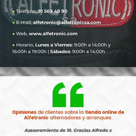
●
Teléfono,
91 569 48 90
●
E-mail,
alfetronic@alfetronicsa.com
●
Web,
www.alfetronic.com
●
Horario,
Lunes a Viernes
: 9:00h a 14:00h y
16:00h a 19:00h |
Sábados
: 9:00h a 14:00h
Opiniones
de clientes sobre la
tienda online de
Alfetronic
alternadores y arranques.
Asesoramiento de 10. Gracias Alfredo x