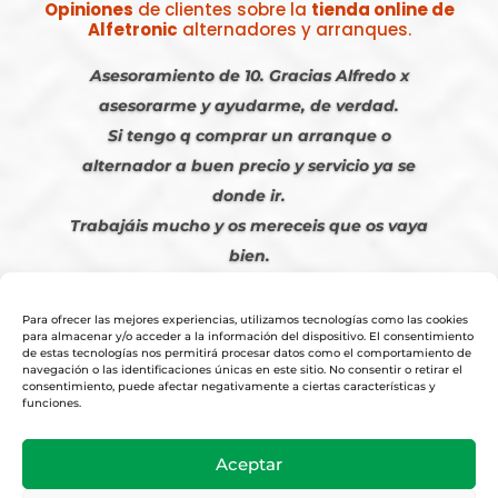
Opiniones
de clientes sobre la
tienda online de
Alfetronic
alternadores y arranques.
Asesoramiento de 10. Gracias Alfredo x
asesorarme y ayudarme, de verdad.
Si tengo q comprar un arranque o
alternador a buen precio y servicio ya se
donde ir.
Trabajáis mucho y os mereceis que os vaya
bien.
Javier S. | Julio 2023
Para ofrecer las mejores experiencias, utilizamos tecnologías como las cookies
para almacenar y/o acceder a la información del dispositivo. El consentimiento
de estas tecnologías nos permitirá procesar datos como el comportamiento de
navegación o las identificaciones únicas en este sitio. No consentir o retirar el
consentimiento, puede afectar negativamente a ciertas características y
funciones.
© 2026
Tienda Online Alfetronic SA
|
Aviso Legal
-
Política Privacidad
-
Aceptar
Cookies
|
Condiciones Venta Online
|
Diseño y Posicionamiento Web,
Agencia web-espana.es