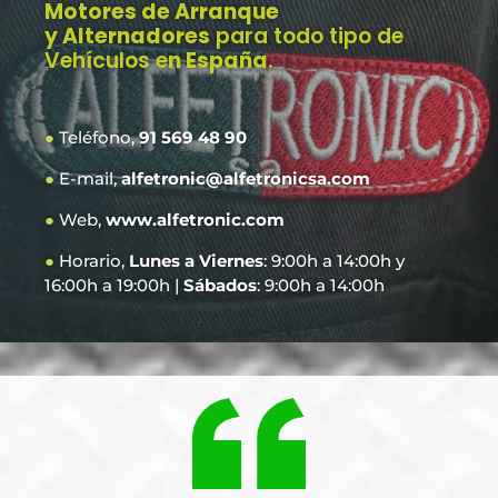
Motores de Arranque
y Alternadores
para todo tipo de
Vehículos e
n España
.
●
Teléfono,
91 569 48 90
●
E-mail,
alfetronic@alfetronicsa.com
●
Web,
www.alfetronic.com
●
Horario,
Lunes a Viernes
: 9:00h a 14:00h y
16:00h a 19:00h |
Sábados
: 9:00h a 14:00h