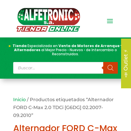
►
Tienda
Especializada en
Venta de Motores de Arranque y
Alternadores
al Mejor Precio › Nuevos › de Intercambio o
📣 Outlet ⚡
Reconstruidos.
Búsqueda
de
productos
Inicio
/ Productos etiquetados “Alternador
FORD C-Max 2.0 TDCi [G6DG] 02.2007-
09.2010”
Alternador FORD C-Max