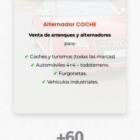
Alternador COCHE
Comprar alternadores y arranques
Venta de arranques y alternadores
para:
✔
✔
Coches y turismos (todas las marcas)
✔
✔
Automóviles 4×4 – todoterreno.
✔
✔
Furgonetas.
✔
Vehículos industriales.
+60