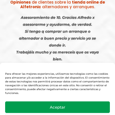
Opiniones
de clientes sobre la
tienda online de
Alfetronic
alternadores y arranques.
Asesoramiento de 10. Gracias Alfredo x
asesorarme y ayudarme, de verdad.
Si tengo q comprar un arranque o
alternador a buen precio y servicio ya se
donde ir.
Trabajáis mucho y os mereceis que os vaya
bien.
Javier S. | Julio 2023
Para ofrecer las mejores experiencias, utilizamos tecnologías como las cookies
para almacenar y/o acceder a la información del dispositivo. El consentimiento
de estas tecnologías nos permitirá procesar datos como el comportamiento de
navegación o las identificaciones únicas en este sitio. No consentir o retirar el
consentimiento, puede afectar negativamente a ciertas características y
funciones.
© 2026
Tienda Online Alfetronic SA
|
Aviso Legal
-
Política Privacidad
-
Aceptar
Cookies
|
Condiciones Venta Online
|
Diseño y Posicionamiento Web,
Agencia web-espana.es