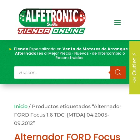
►
Tienda
Especializada en
Venta de Motores de Arranque y
Alternadores
al Mejor Precio › Nuevos › de Intercambio o
📣 Outlet ⚡
Reconstruidos.
Búsqueda
de
productos
Inicio
/ Productos etiquetados “Alternador
FORD Focus 1.6 TDCi [MTDA] 04.2005-
09.2012”
Alternador FORD Focus