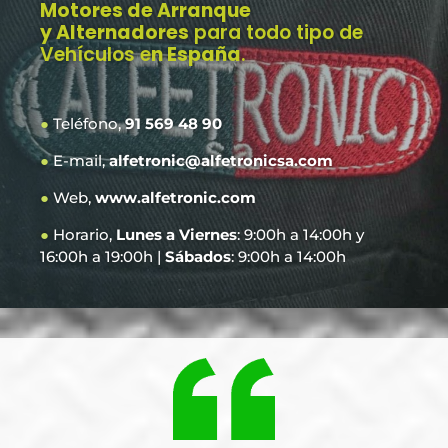
Motores de Arranque
y Alternadores
para todo tipo de
Vehículos e
n España
.
●
Teléfono,
91 569 48 90
●
E-mail,
alfetronic@alfetronicsa.com
●
Web,
www.alfetronic.com
●
Horario,
Lunes a Viernes
: 9:00h a 14:00h y
16:00h a 19:00h |
Sábados
: 9:00h a 14:00h