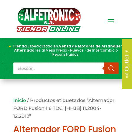
►
Tienda
Especializada en
Venta de Motores de Arranque y
Alternadores
al Mejor Precio › Nuevos › de Intercambio o
📣 Outlet ⚡
Reconstruidos.
Búsqueda
de
productos
Inicio
/ Productos etiquetados “Alternador
FORD Fusion 1.6 TDCi [HHJB] 11.2004-
12.2012”
Alternador FORD Fusion