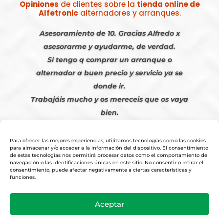
Opiniones
de clientes sobre la
tienda online de
Alfetronic
alternadores y arranques.
Asesoramiento de 10. Gracias Alfredo x
asesorarme y ayudarme, de verdad.
Si tengo q comprar un arranque o
alternador a buen precio y servicio ya se
donde ir.
Trabajáis mucho y os mereceis que os vaya
bien.
Javier S. | Julio 2023
Para ofrecer las mejores experiencias, utilizamos tecnologías como las cookies
para almacenar y/o acceder a la información del dispositivo. El consentimiento
de estas tecnologías nos permitirá procesar datos como el comportamiento de
navegación o las identificaciones únicas en este sitio. No consentir o retirar el
consentimiento, puede afectar negativamente a ciertas características y
funciones.
© 2026
Tienda Online Alfetronic SA
|
Aviso Legal
-
Política Privacidad
-
Aceptar
Cookies
|
Condiciones Venta Online
|
Diseño y Posicionamiento Web,
Agencia web-espana.es