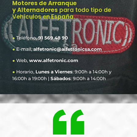
Motores de Arranque
y Alternadores
para todo tipo de
Vehículos e
n España
.
●
Teléfono,
91 569 48 90
●
E-mail,
alfetronic@alfetronicsa.com
●
Web,
www.alfetronic.com
●
Horario,
Lunes a Viernes
: 9:00h a 14:00h y
16:00h a 19:00h |
Sábados
: 9:00h a 14:00h