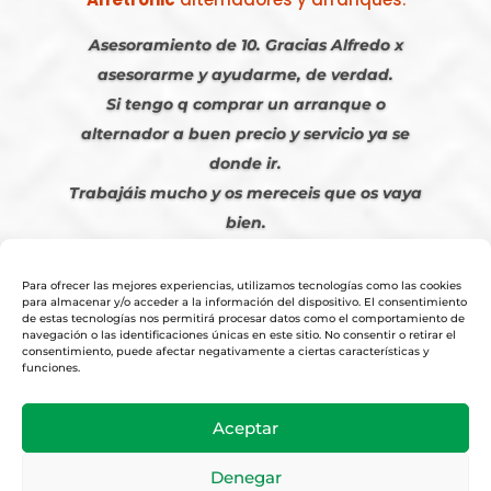
Asesoramiento de 10. Gracias Alfredo x
asesorarme y ayudarme, de verdad.
Si tengo q comprar un arranque o
alternador a buen precio y servicio ya se
donde ir.
Trabajáis mucho y os mereceis que os vaya
bien.
Javier S. | Julio 2023
Para ofrecer las mejores experiencias, utilizamos tecnologías como las cookies
para almacenar y/o acceder a la información del dispositivo. El consentimiento
de estas tecnologías nos permitirá procesar datos como el comportamiento de
navegación o las identificaciones únicas en este sitio. No consentir o retirar el
consentimiento, puede afectar negativamente a ciertas características y
funciones.
© 2026
Tienda Online Alfetronic SA
|
Aviso Legal
-
Política Privacidad
-
Aceptar
Cookies
|
Condiciones Venta Online
|
Diseño y Posicionamiento Web,
Agencia web-espana.es
Denegar