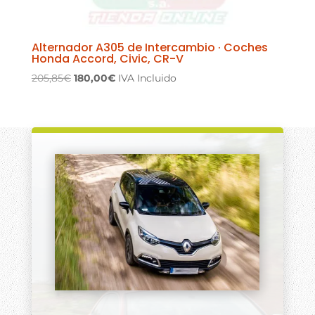
Alternador A305 de Intercambio · Coches
Honda Accord, Civic, CR-V
El
El
205,85
€
180,00
€
IVA Incluido
precio
precio
original
actual
era:
es:
205,85€.
180,00€.