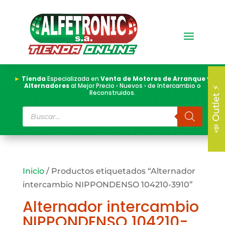
►
Tienda
Especializada en
Venta de Motores de Arranque y
Alternadores
al Mejor Precio › Nuevos › de Intercambio o
📣 Outlet ⚡
Reconstruidos.
Búsqueda
de
productos
Inicio
/ Productos etiquetados “Alternador
intercambio NIPPONDENSO 104210-3910”
Alternador intercambio
NIPPONDENSO 104210-