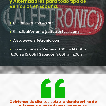
y Alternadores
para todo tipo de
Vehículos e
n España
.
●
Teléfono,
91 569 48 90
●
E-mail,
alfetronic@alfetronicsa.com
●
Web,
www.alfetronic.com
●
Horario,
Lunes a Viernes
: 9:00h a 14:00h y
16:00h a 19:00h |
Sábados
: 9:00h a 14:00h
Opiniones
de clientes sobre la
tienda online de
Alfetronic
alternadores y arranques.