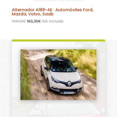
Alternador A188-AE · Automóviles Ford,
Mazda, Volvo, Saab
El
El
198,50
€
163,35
€
IVA Incluido
precio
precio
original
actual
era:
es:
198,50€.
163,35€.