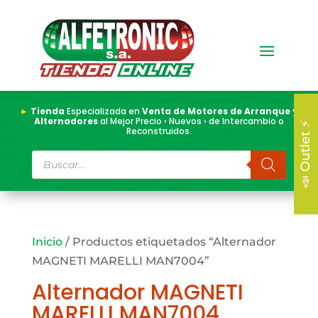
►
Tienda
Especializada en
Venta de Motores de Arranque y
Alternadores
al Mejor Precio › Nuevos › de Intercambio o
📣 Outlet ⚡
Reconstruidos.
Búsqueda
de
productos
Inicio
/ Productos etiquetados “Alternador
MAGNETI MARELLI MAN7004”
Alternador MAGNETI
MARELLI MAN7004