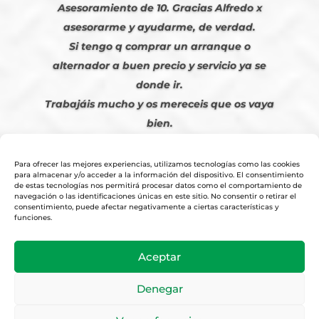
Asesoramiento de 10. Gracias Alfredo x
asesorarme y ayudarme, de verdad.
Si tengo q comprar un arranque o
alternador a buen precio y servicio ya se
donde ir.
Trabajáis mucho y os mereceis que os vaya
bien.
Javier S. | Julio 2023
Para ofrecer las mejores experiencias, utilizamos tecnologías como las cookies
para almacenar y/o acceder a la información del dispositivo. El consentimiento
de estas tecnologías nos permitirá procesar datos como el comportamiento de
navegación o las identificaciones únicas en este sitio. No consentir o retirar el
consentimiento, puede afectar negativamente a ciertas características y
funciones.
© 2026
Tienda Online Alfetronic SA
|
Aviso Legal
-
Política Privacidad
-
Aceptar
Cookies
|
Condiciones Venta Online
|
Diseño y Posicionamiento Web,
Agencia web-espana.es
Denegar