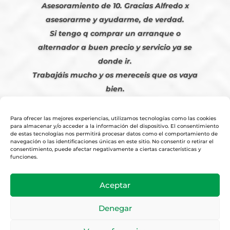
Asesoramiento de 10. Gracias Alfredo x
asesorarme y ayudarme, de verdad.
Si tengo q comprar un arranque o
alternador a buen precio y servicio ya se
donde ir.
Trabajáis mucho y os mereceis que os vaya
bien.
Javier S. | Julio 2023
Para ofrecer las mejores experiencias, utilizamos tecnologías como las cookies
para almacenar y/o acceder a la información del dispositivo. El consentimiento
de estas tecnologías nos permitirá procesar datos como el comportamiento de
navegación o las identificaciones únicas en este sitio. No consentir o retirar el
consentimiento, puede afectar negativamente a ciertas características y
funciones.
© 2026
Tienda Online Alfetronic SA
|
Aviso Legal
-
Política Privacidad
-
Aceptar
Cookies
|
Condiciones Venta Online
|
Diseño y Posicionamiento Web,
Agencia web-espana.es
Denegar