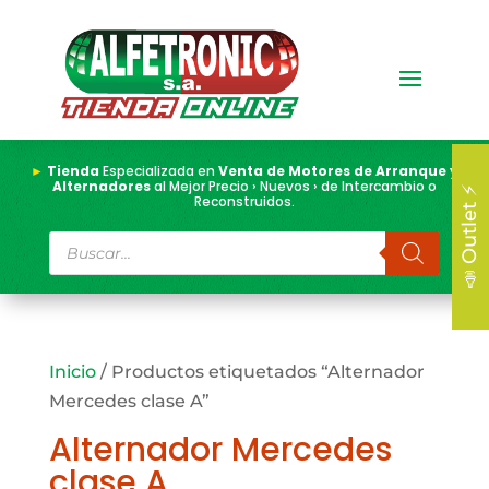
►
Tienda
Especializada en
Venta de Motores de Arranque y
Alternadores
al Mejor Precio › Nuevos › de Intercambio o
📣 Outlet ⚡
Reconstruidos.
Búsqueda
de
productos
Inicio
/ Productos etiquetados “Alternador
Mercedes clase A”
Alternador Mercedes
clase A