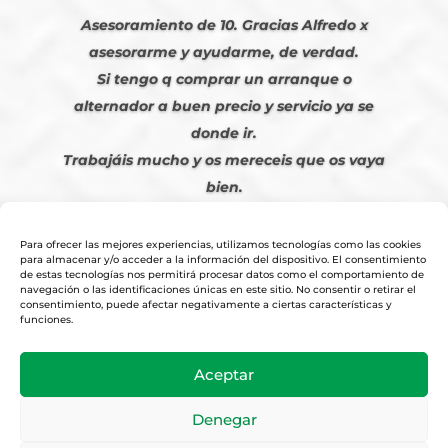
Asesoramiento de 10. Gracias Alfredo x
asesorarme y ayudarme, de verdad.
Si tengo q comprar un arranque o
alternador a buen precio y servicio ya se
donde ir.
Trabajáis mucho y os mereceis que os vaya
bien.
Javier S. | Julio 2023
Para ofrecer las mejores experiencias, utilizamos tecnologías como las cookies
para almacenar y/o acceder a la información del dispositivo. El consentimiento
de estas tecnologías nos permitirá procesar datos como el comportamiento de
navegación o las identificaciones únicas en este sitio. No consentir o retirar el
consentimiento, puede afectar negativamente a ciertas características y
funciones.
© 2026
Tienda Online Alfetronic SA
|
Aviso Legal
-
Política Privacidad
-
Aceptar
Cookies
|
Condiciones Venta Online
|
Diseño y Posicionamiento Web,
Agencia web-espana.es
Denegar