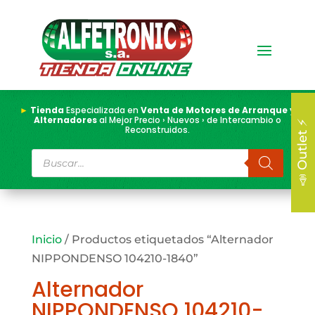
►
Tienda
Especializada en
Venta de Motores de Arranque y
Alternadores
al Mejor Precio › Nuevos › de Intercambio o
📣 Outlet ⚡
Reconstruidos.
Búsqueda
de
productos
Inicio
/ Productos etiquetados “Alternador
NIPPONDENSO 104210-1840”
Alternador
NIPPONDENSO 104210-