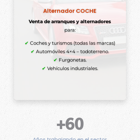
Alternador COCHE
Venta de arranques y alternadores
para:
✔
Coches y turismos (todas las marcas)
✔
Automóviles 4×4 – todoterreno.
✔
Furgonetas.
✔
Vehículos industriales.
+60
Años trabajando en el sector