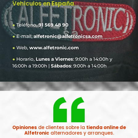
Vehículos e
n España
.
●
Teléfono,
91 569 48 90
●
E-mail,
alfetronic@alfetronicsa.com
●
Web,
www.alfetronic.com
●
Horario,
Lunes a Viernes
: 9:00h a 14:00h y
16:00h a 19:00h |
Sábados
: 9:00h a 14:00h
Opiniones
de clientes sobre la
tienda online de
Alfetronic
alternadores y arranques.