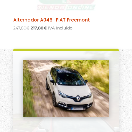
Alternador A046 · FIAT Freemont
El
El
247,80
€
217,80
€
IVA Incluido
precio
precio
original
actual
era:
es:
247,80€.
217,80€.