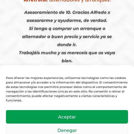
Asesoramiento de 10. Gracias Alfredo x
asesorarme y ayudarme, de verdad.
Si tengo q comprar un arranque o
alternador a buen precio y servicio ya se
donde ir.
Trabajáis mucho y os mereceis que os vaya
bien.
Javier S. | Julio 2023
Para ofrecer las mejores experiencias, utilizamos tecnologías como las cookies
para almacenar y/o acceder a la información del dispositivo. El consentimiento
de estas tecnologías nos permitirá procesar datos como el comportamiento de
navegación o las identificaciones únicas en este sitio. No consentir o retirar el
consentimiento, puede afectar negativamente a ciertas características y
funciones.
© 2026
Tienda Online Alfetronic SA
|
Aviso Legal
-
Política Privacidad
-
Aceptar
Cookies
|
Condiciones Venta Online
|
Diseño y Posicionamiento Web,
Agencia web-espana.es
Denegar