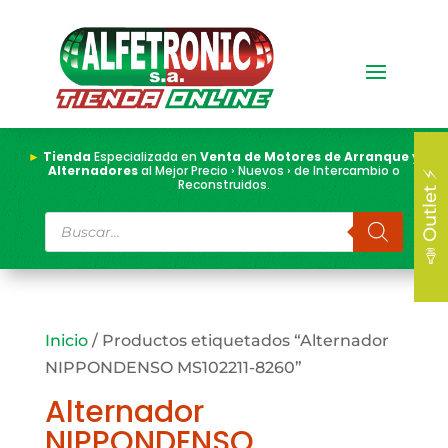
►
Tienda
Especializada en
Venta de Motores de Arranque y
Alternadores
al Mejor Precio › Nuevos › de Intercambio o
📣 Outlet ⚡
Reconstruidos.
Búsqueda
de
productos
Inicio
/ Productos etiquetados “Alternador
NIPPONDENSO MS102211-8260”
Alternador
NIPPONDENSO