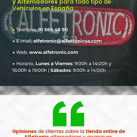
y Alternadores
para todo tipo de
Vehículos e
n España
.
●
Teléfono,
91 569 48 90
●
E-mail,
alfetronic@alfetronicsa.com
●
Web,
www.alfetronic.com
●
Horario,
Lunes a Viernes
: 9:00h a 14:00h y
16:00h a 19:00h |
Sábados
: 9:00h a 14:00h
Opiniones
de clientes sobre la
tienda online de
Alfetronic
alternadores y arranques.