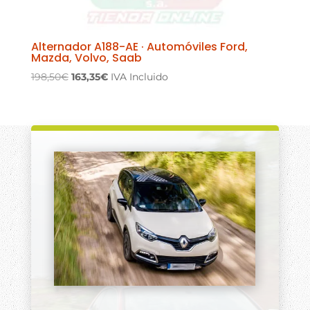
Alternador A188-AE · Automóviles Ford,
Mazda, Volvo, Saab
El
El
198,50
€
163,35
€
IVA Incluido
precio
precio
original
actual
era:
es:
198,50€.
163,35€.