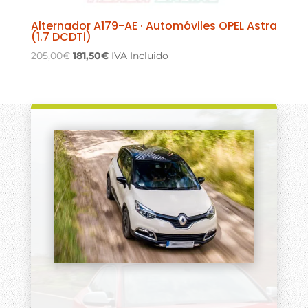
Alternador A179-AE · Automóviles OPEL Astra
(1.7 DCDTi)
El
El
205,00
€
181,50
€
IVA Incluido
precio
precio
original
actual
era:
es:
205,00€.
181,50€.