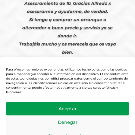
Asesoramiento de 10. Gracias Alfredo x
asesorarme y ayudarme, de verdad.
Si tengo q comprar un arranque o
alternador a buen precio y servicio ya se
donde ir.
Trabajáis mucho y os mereceis que os vaya
bien.
Javier S. | Julio 2023
Para ofrecer las mejores experiencias, utilizamos tecnologías como las cookies
para almacenar y/o acceder a la información del dispositivo. El consentimiento
de estas tecnologías nos permitirá procesar datos como el comportamiento de
navegación o las identificaciones únicas en este sitio. No consentir o retirar el
consentimiento, puede afectar negativamente a ciertas características y
funciones.
© 2026
Tienda Online Alfetronic SA
|
Aviso Legal
-
Política Privacidad
-
Aceptar
Cookies
|
Condiciones Venta Online
|
Diseño y Posicionamiento Web,
Agencia web-espana.es
Denegar