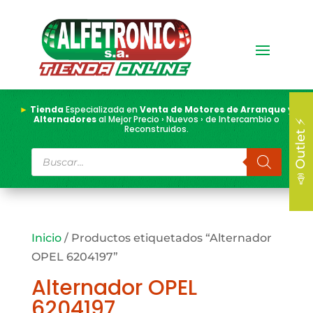
►
Tienda
Especializada en
Venta de Motores de Arranque y
Alternadores
al Mejor Precio › Nuevos › de Intercambio o
📣 Outlet ⚡
Reconstruidos.
Búsqueda
de
productos
Inicio
/ Productos etiquetados “Alternador
OPEL 6204197”
Alternador OPEL
6204197