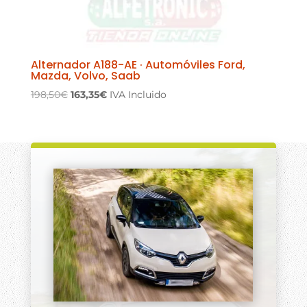
Alternador A188-AE · Automóviles Ford,
Mazda, Volvo, Saab
El
El
198,50
€
163,35
€
IVA Incluido
precio
precio
original
actual
era:
es:
198,50€.
163,35€.