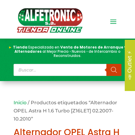
►
Tienda
Especializada en
Venta de Motores de Arranque y
Alternadores
al Mejor Precio › Nuevos › de Intercambio o
📣 Outlet ⚡
Reconstruidos.
Búsqueda
de
productos
Inicio
/ Productos etiquetados “Alternador
OPEL Astra H 1.6 Turbo [Z16LET] 02.2007-
10.2010”
Alternador OPEL Astra H