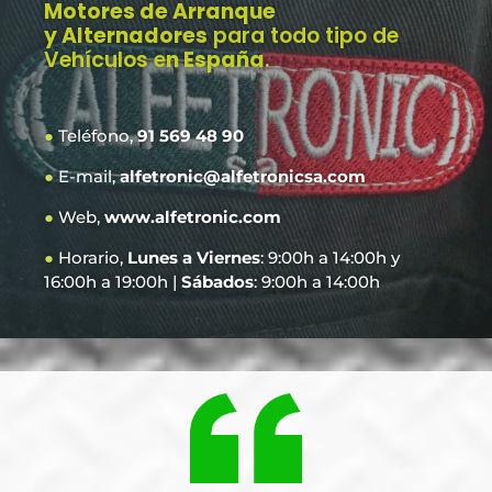
Motores de Arranque
y Alternadores
para todo tipo de
Vehículos e
n España
.
●
Teléfono,
91 569 48 90
●
E-mail,
alfetronic@alfetronicsa.com
●
Web,
www.alfetronic.com
●
Horario,
Lunes a Viernes
: 9:00h a 14:00h y
16:00h a 19:00h |
Sábados
: 9:00h a 14:00h