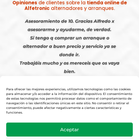
Opiniones
de clientes sobre la
tienda online de
Alfetronic
alternadores y arranques.
Asesoramiento de 10. Gracias Alfredo x
asesorarme y ayudarme, de verdad.
Si tengo q comprar un arranque o
alternador a buen precio y servicio ya se
donde ir.
Trabajáis mucho y os mereceis que os vaya
bien.
Javier S. | Julio 2023
Para ofrecer las mejores experiencias, utilizamos tecnologías como las cookies
para almacenar y/o acceder a la información del dispositivo. El consentimiento
de estas tecnologías nos permitirá procesar datos como el comportamiento de
navegación o las identificaciones únicas en este sitio. No consentir o retirar el
consentimiento, puede afectar negativamente a ciertas características y
funciones.
© 2026
Tienda Online Alfetronic SA
|
Aviso Legal
-
Política Privacidad
-
Aceptar
Cookies
|
Condiciones Venta Online
|
Diseño y Posicionamiento Web,
Agencia web-espana.es