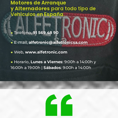
Motores de Arranque
y Alternadores
para todo tipo de
Vehículos e
n España
.
●
Teléfono,
91 569 48 90
●
E-mail,
alfetronic@alfetronicsa.com
●
Web,
www.alfetronic.com
●
Horario,
Lunes a Viernes
: 9:00h a 14:00h y
16:00h a 19:00h |
Sábados
: 9:00h a 14:00h