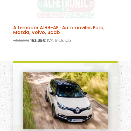
Alternador A188-AE · Automóviles Ford,
Mazda, Volvo, Saab
El
El
198,50
€
163,35
€
IVA Incluido
precio
precio
original
actual
era:
es:
198,50€.
163,35€.