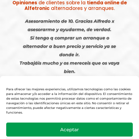
Opiniones
de clientes sobre la
tienda online de
Alfetronic
alternadores y arranques.
Asesoramiento de 10. Gracias Alfredo x
asesorarme y ayudarme, de verdad.
Si tengo q comprar un arranque o
alternador a buen precio y servicio ya se
donde ir.
Trabajáis mucho y os mereceis que os vaya
bien.
Javier S. | Julio 2023
Para ofrecer las mejores experiencias, utilizamos tecnologías como las cookies
para almacenar y/o acceder a la información del dispositivo. El consentimiento
de estas tecnologías nos permitirá procesar datos como el comportamiento de
navegación o las identificaciones únicas en este sitio. No consentir o retirar el
consentimiento, puede afectar negativamente a ciertas características y
funciones.
© 2026
Tienda Online Alfetronic SA
|
Aviso Legal
-
Política Privacidad
-
Aceptar
Cookies
|
Condiciones Venta Online
|
Diseño y Posicionamiento Web,
Agencia web-espana.es