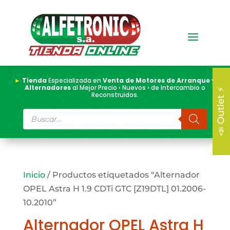
►
Tienda
Especializada en
Venta de Motores de Arranque y
Alternadores
al Mejor Precio › Nuevos › de Intercambio o
📣 Outlet ⚡
Reconstruidos.
Búsqueda
de
productos
Inicio
/ Productos etiquetados “Alternador
OPEL Astra H 1.9 CDTi GTC [Z19DTL] 01.2006-
10.2010”
Alternador OPEL Astra H