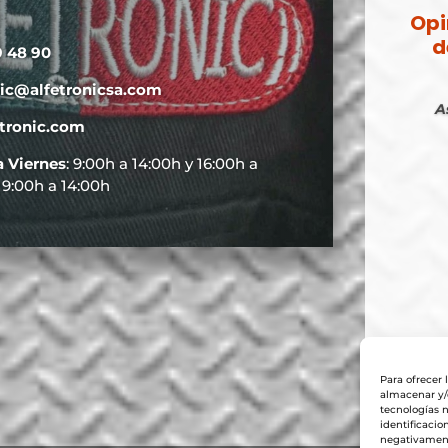
Opi
d
9 48 90
nic@alfetronicsa.com
A
tronic.com
a Viernes
: 9:00h a 14:00h y 16:00h a
: 9:00h a 14:00h
Para ofrecer 
almacenar y/o
tecnologías 
identificacio
negativamente