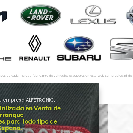
ipos de cada marca / fabricante de vehículos expuestos en esta Web son propiedad de sus
a empresa ALFETRONIC,
ializada en Venta
de
Arranque
es
para todo tipo de
 España
.