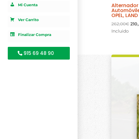
Alternador
Mi Cuenta
Automóvil
OPEL, LAND
Ver Carrito
El
262,00
€
210
pre
Incluido
Finalizar Compra
orig
era:
262
915 69 48 90