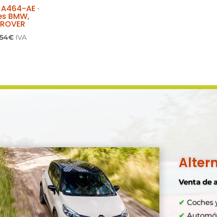
 A464-AE ·
es BMW,
 ROVER
El
,54
€
IVA
cio
precio
inal
actual
es:
,00€.
210,54€.
Alter
Venta de 
✔
Coches y
Comprar a
✔
Automóvi