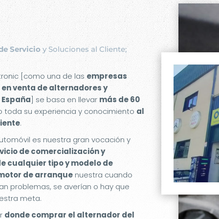
de Servicio
y Soluciones al Cliente;
etronic [como una de las
empresas
 en venta de alternadores y
 España
] se basa en llevar
más de 60
 toda su experiencia y conocimiento
al
liente
.
utomóvil es nuestra gran vocación y
rvicio de comercialización y
de cualquier tipo y modelo de
 motor de arranque
nuestra cuando
an problemas, se averían o hay que
estra meta.
er
donde comprar el alternador del