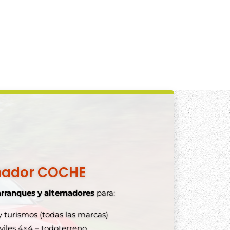
nador COCHE
arranques y alternadores
para:
 turismos (todas las marcas)
lternadores y arranques
les 4×4 – todoterreno.