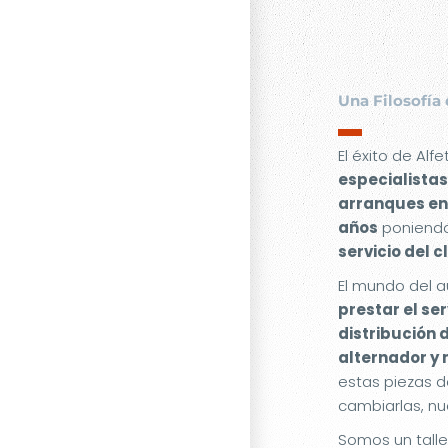
Una Filosofía 
▬
El éxito de Alf
especialistas
arranques en
años
poniendo
servicio del c
El mundo del a
prestar el se
distribución 
alternador y
estas piezas d
cambiarlas, nu
Somos un tall