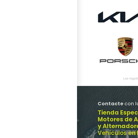
Los logot
Contacte
con l
Tienda Espec
Motores de 
y Alternador
Vehículos e
n