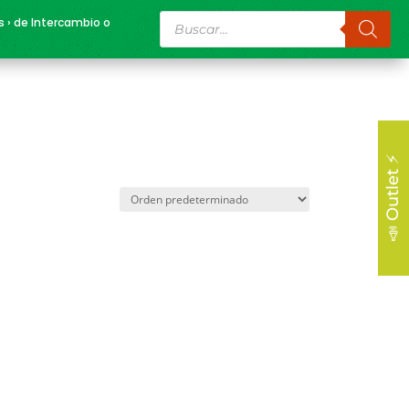
Búsqueda
s › de Intercambio o
de
productos
📣 Outlet ⚡