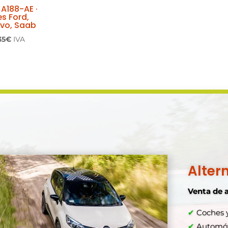
 A188-AE ·
s Ford,
lvo, Saab
El
35
€
IVA
io
precio
inal
actual
es:
50€.
163,35€.
Alter
Venta de 
✔
Coches y
Comprar a
✔
Automóvi