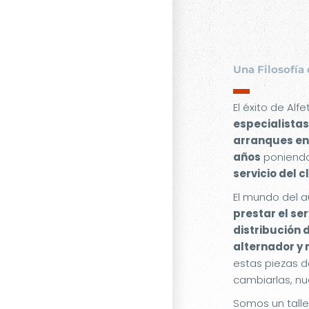
Una Filosofía 
▬
El éxito de Alf
especialistas
arranques en
años
poniendo
servicio del c
El mundo del a
prestar el se
distribución 
alternador y
estas piezas d
cambiarlas, nu
Somos un tall