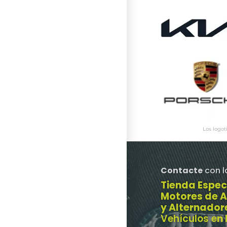
Los logot
Contacte
con l
Tienda Espec
Motores de 
y Alternador
Vehículos e
n