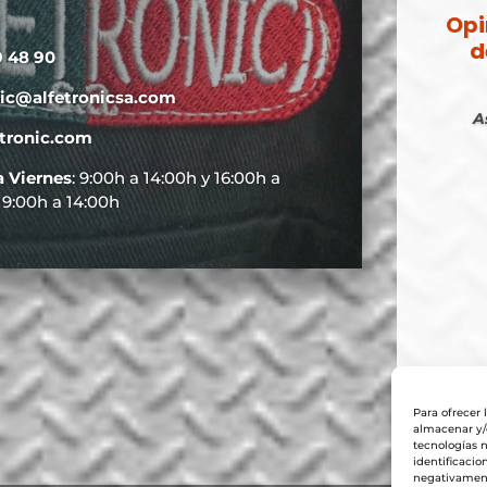
Opi
d
9 48 90
nic@alfetronicsa.com
A
tronic.com
a Viernes
: 9:00h a 14:00h y 16:00h a
: 9:00h a 14:00h
Para ofrecer 
almacenar y/o
tecnologías 
identificacio
negativamente