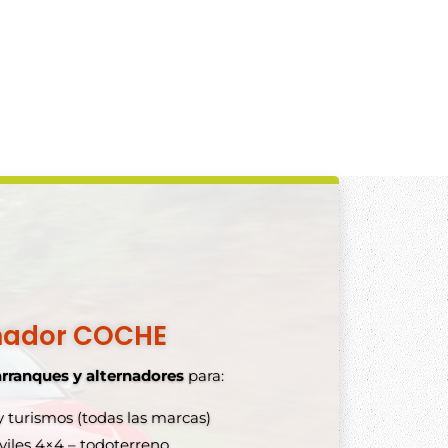
nador COCHE
arranques y alternadores
para:
 turismos (todas las marcas)
lternadores y arranques
les 4×4 – todoterreno.