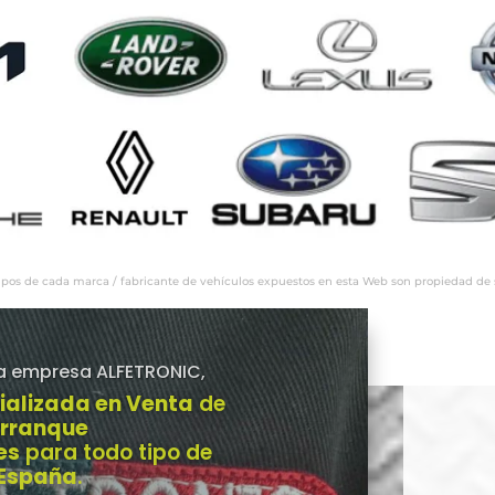
ipos de cada marca / fabricante de vehículos expuestos en esta Web son propiedad de sus
a empresa ALFETRONIC,
ializada en Venta
de
Arranque
es
para todo tipo de
 España
.