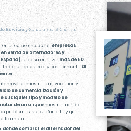
de Servicio
y Soluciones al Cliente;
etronic [como una de las
empresas
 en venta de alternadores y
 España
] se basa en llevar
más de 60
 toda su experiencia y conocimiento
al
liente
.
utomóvil es nuestra gran vocación y
rvicio de comercialización y
de cualquier tipo y modelo de
 motor de arranque
nuestra cuando
an problemas, se averían o hay que
estra meta.
er
donde comprar el alternador del