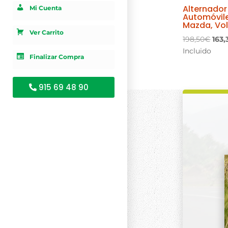
Alternador
Mi Cuenta
Automóvile
Mazda, Vo
Ver Carrito
El
198,50
€
163,
prec
Incluido
Finalizar Compra
orig
era:
198,
915 69 48 90