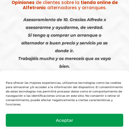
Opiniones
de clientes sobre la
tienda online de
Alfetronic
alternadores y arranques.
Asesoramiento de 10. Gracias Alfredo x
asesorarme y ayudarme, de verdad.
Si tengo q comprar un arranque o
alternador a buen precio y servicio ya se
donde ir.
Trabajáis mucho y os mereceis que os vaya
bien.
Javier S. | Julio 2023
Para ofrecer las mejores experiencias, utilizamos tecnologías como las cookies
para almacenar y/o acceder a la información del dispositivo. El consentimiento
de estas tecnologías nos permitirá procesar datos como el comportamiento de
navegación o las identificaciones únicas en este sitio. No consentir o retirar el
consentimiento, puede afectar negativamente a ciertas características y
funciones.
© 2026
Tienda Online Alfetronic SA
|
Aviso Legal
-
Política Privacidad
-
Aceptar
Cookies
|
Condiciones Venta Online
|
Diseño y Posicionamiento Web,
Agencia web-espana.es