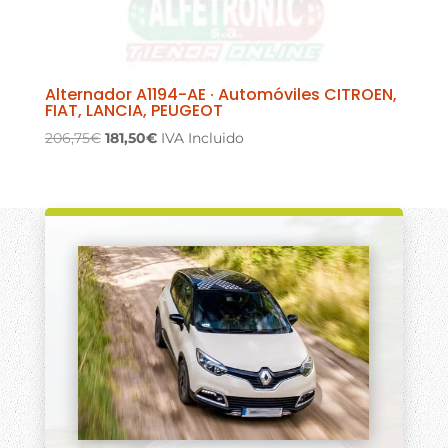
Alternador A1194-AE · Automóviles CITROEN,
FIAT, LANCIA, PEUGEOT
El
El
206,75
€
181,50
€
IVA Incluido
precio
precio
original
actual
era:
es:
206,75€.
181,50€.