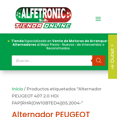
►
Tienda
Especializada en
Venta de Motores de Arranque y
Alternadores
al Mejor Precio › Nuevos › de Intercambio o
📣 Outlet ⚡
Reconstruidos.
Búsqueda
de
productos
Inicio
/ Productos etiquetados “Alternador
PEUGEOT 407 2.0 HDi
FAP[RHR(DW10BTED4)]05.2004-”
Alternador PEUGEOT