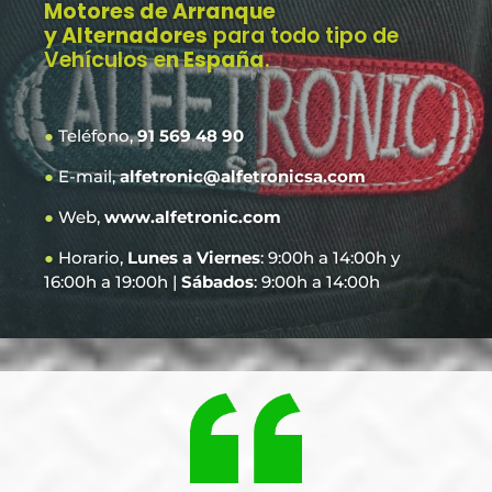
Motores de Arranque
y Alternadores
para todo tipo de
Vehículos e
n España
.
●
Teléfono,
91 569 48 90
●
E-mail,
alfetronic@alfetronicsa.com
●
Web,
www.alfetronic.com
●
Horario,
Lunes a Viernes
: 9:00h a 14:00h y
16:00h a 19:00h |
Sábados
: 9:00h a 14:00h