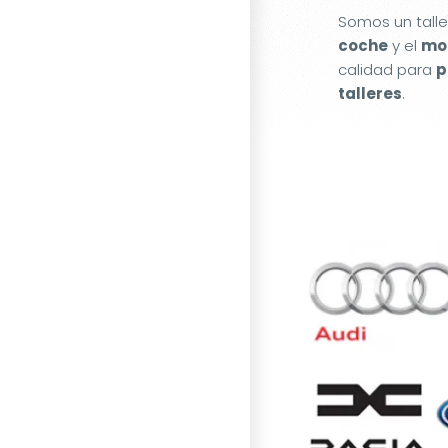
Somos un tall
coche
y el
mot
calidad para
p
talleres
.