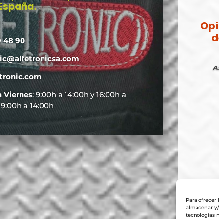
 España
.
Opi
d
9 48 90
nic@alfetronicsa.com
A
tronic.com
a Viernes
: 9:00h a 14:00h y 16:00h a
: 9:00h a 14:00h
Para ofrecer 
almacenar y/o
tecnologías 