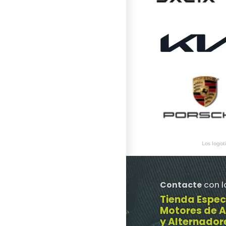
Los logot
Contacte
con l
Tienda Espec
Motores de 
y Alternador