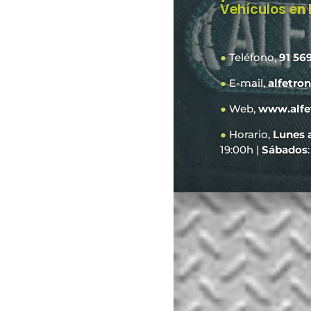
Vehículos e
n
●
Teléfono,
91 56
●
E-mail,
alfetro
●
Web,
www.alfe
●
Horario,
Lunes 
19:00h |
Sábados