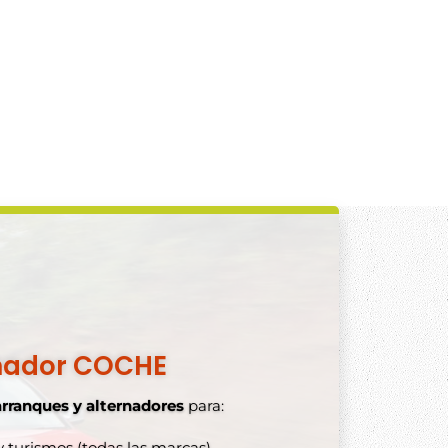
nador COCHE
arranques y alternadores
para:
 turismos (todas las marcas)