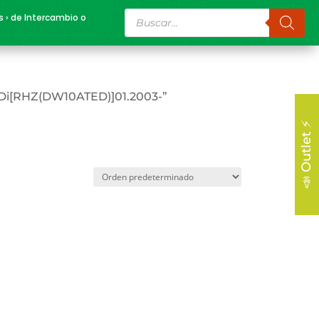
Búsqueda
s › de Intercambio o
de
productos
HDi[RHZ(DW10ATED)]01.2003-”
📣 Outlet ⚡