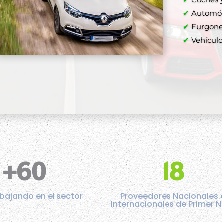
Comprar a
✔
Automóvi
✔
Furgone
✔
✔
Vehículos
✔
✔
+60
18
bajando en el sector
Proveedores Nacionales 
Internacionales de Primer N