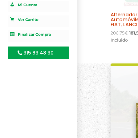
Mi Cuenta
Alternador 
Automóvil
Ver Carrito
FIAT, LANC
El
206,75
€
181,
Finalizar Compra
prec
Incluido
orig
915 69 48 90
era:
206,