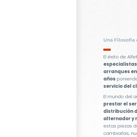
Una Filosofía 
▬
El éxito de Alf
especialistas
arranques en
años
poniendo
servicio del c
El mundo del a
prestar el se
distribución 
alternador y
estas piezas d
cambiarlas, nu