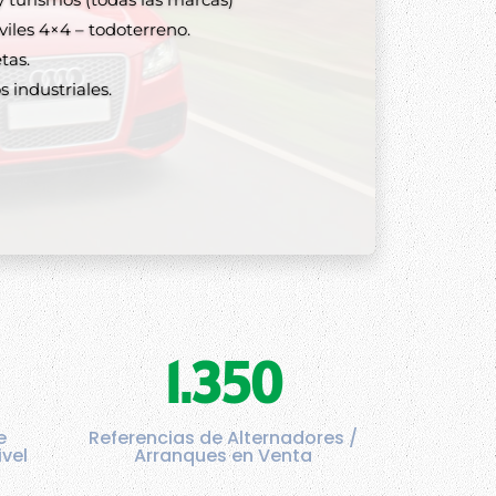
lternadores y arranques
les 4×4 – todoterreno.
tas.
 industriales.
1.350
e
Referencias de Alternadores /
ivel
Arranques en Venta