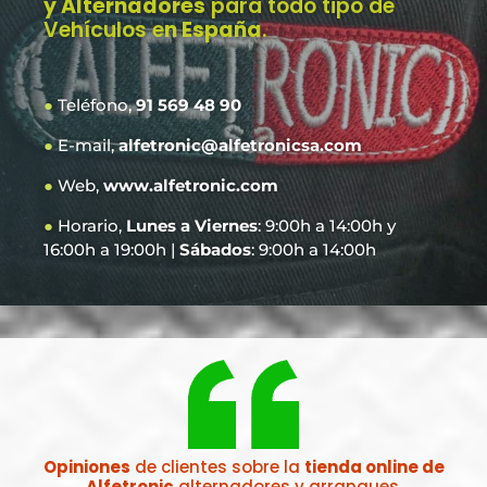
y Alternadores
para todo tipo de
Vehículos e
n España
.
●
Teléfono,
91 569 48 90
●
E-mail,
alfetronic@alfetronicsa.com
●
Web,
www.alfetronic.com
●
Horario,
Lunes a Viernes
: 9:00h a 14:00h y
16:00h a 19:00h |
Sábados
: 9:00h a 14:00h
Opiniones
de clientes sobre la
tienda online de
Alfetronic
alternadores y arranques.