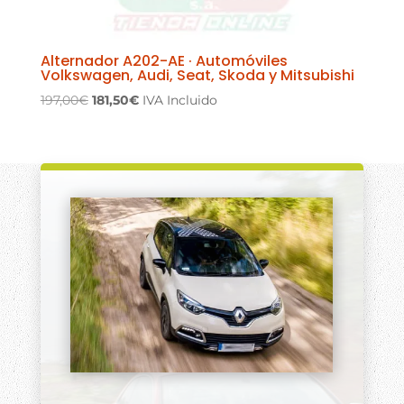
Alternador A202-AE · Automóviles
Volkswagen, Audi, Seat, Skoda y Mitsubishi
El
El
197,00
€
181,50
€
IVA Incluido
precio
precio
original
actual
era:
es:
197,00€.
181,50€.