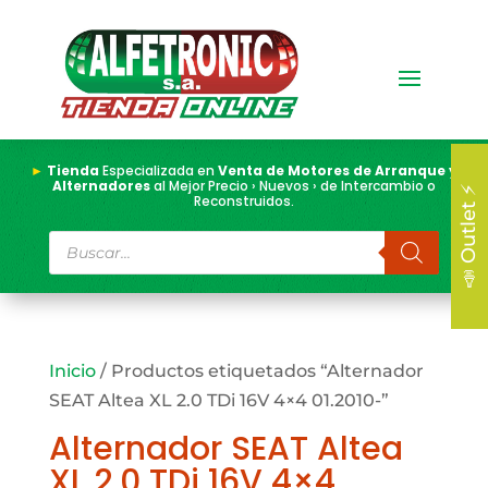
►
Tienda
Especializada en
Venta de Motores de Arranque y
Alternadores
al Mejor Precio › Nuevos › de Intercambio o
📣 Outlet ⚡
Reconstruidos.
Búsqueda
de
productos
Inicio
/ Productos etiquetados “Alternador
SEAT Altea XL 2.0 TDi 16V 4×4 01.2010-”
Alternador SEAT Altea
XL 2.0 TDi 16V 4×4