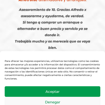
Asesoramiento de 10. Gracias Alfredo x
asesorarme y ayudarme, de verdad.
Si tengo q comprar un arranque o
alternador a buen precio y servicio ya se
donde ir.
Trabajáis mucho y os mereceis que os vaya
bien.
Javier S. | Julio 2023
Para ofrecer las mejores experiencias, utilizamos tecnologías como las cookies
para almacenar y/o acceder a la información del dispositivo. El consentimiento
de estas tecnologías nos permitirá procesar datos como el comportamiento de
navegación o las identificaciones únicas en este sitio. No consentir o retirar el
consentimiento, puede afectar negativamente a ciertas características y
funciones.
© 2026
Tienda Online Alfetronic SA
|
Aviso Legal
-
Política Privacidad
-
Aceptar
Cookies
|
Condiciones Venta Online
|
Diseño y Posicionamiento Web,
Agencia web-espana.es
Denegar