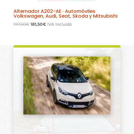
Alternador A202-AE · Automóviles
Volkswagen, Audi, Seat, Skoda y Mitsubishi
El
El
197,00
€
181,50
€
IVA Incluido
precio
precio
original
actual
era:
es:
197,00€.
181,50€.