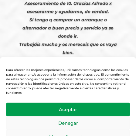
Asesoramiento de 10. Gracias Alfredo x
asesorarme y ayudarme, de verdad.
Si tengo q comprar un arranque o
alternador a buen precio y servicio ya se
donde ir.
Trabajáis mucho y os mereceis que os vaya
bien.
Javier S. | Julio 2023
Para ofrecer las mejores experiencias, utilizamos tecnologías como las cookies
para almacenar y/o acceder a la información del dispositivo. El consentimiento
de estas tecnologías nos permitirá procesar datos como el comportamiento de
navegación o las identificaciones únicas en este sitio. No consentir o retirar el
consentimiento, puede afectar negativamente a ciertas características y
funciones.
© 2026
Tienda Online Alfetronic SA
|
Aviso Legal
-
Política Privacidad
-
Aceptar
Cookies
|
Condiciones Venta Online
|
Diseño y Posicionamiento Web,
Agencia web-espana.es
Denegar