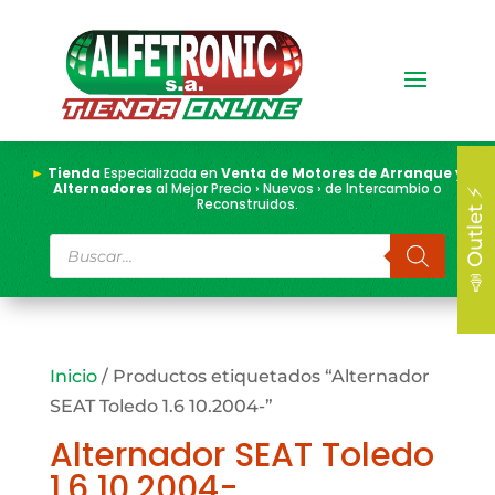
►
Tienda
Especializada en
Venta de Motores de Arranque y
Alternadores
al Mejor Precio › Nuevos › de Intercambio o
📣 Outlet ⚡
Reconstruidos.
Búsqueda
de
productos
Inicio
/ Productos etiquetados “Alternador
SEAT Toledo 1.6 10.2004-”
Alternador SEAT Toledo
1.6 10.2004-