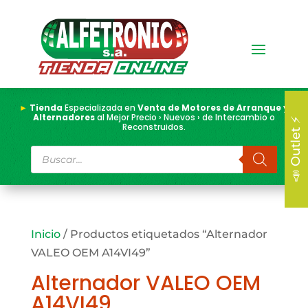
►
Tienda
Especializada en
Venta de Motores de Arranque y
Alternadores
al Mejor Precio › Nuevos › de Intercambio o
📣 Outlet ⚡
Reconstruidos.
Búsqueda
de
productos
Inicio
/ Productos etiquetados “Alternador
VALEO OEM A14VI49”
Alternador VALEO OEM
A14VI49