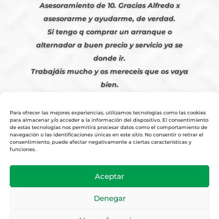
Asesoramiento de 10. Gracias Alfredo x
asesorarme y ayudarme, de verdad.
Si tengo q comprar un arranque o
alternador a buen precio y servicio ya se
donde ir.
Trabajáis mucho y os mereceis que os vaya
bien.
Javier S. | Julio 2023
Para ofrecer las mejores experiencias, utilizamos tecnologías como las cookies
para almacenar y/o acceder a la información del dispositivo. El consentimiento
de estas tecnologías nos permitirá procesar datos como el comportamiento de
navegación o las identificaciones únicas en este sitio. No consentir o retirar el
consentimiento, puede afectar negativamente a ciertas características y
funciones.
© 2026
Tienda Online Alfetronic SA
|
Aviso Legal
-
Política Privacidad
-
Aceptar
Cookies
|
Condiciones Venta Online
|
Diseño y Posicionamiento Web,
Agencia web-espana.es
Denegar