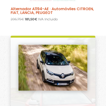
Alternador A1194-AE · Automóviles CITROEN,
FIAT, LANCIA, PEUGEOT
El
El
206,75
€
181,50
€
IVA Incluido
precio
precio
original
actual
era:
es:
206,75€.
181,50€.