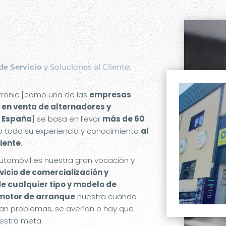
de Servicio
y Soluciones al Cliente;
etronic [como una de las
empresas
 en venta de alternadores y
 España
] se basa en llevar
más de 60
 toda su experiencia y conocimiento
al
liente
.
utomóvil es nuestra gran vocación y
rvicio de comercialización y
de cualquier tipo y modelo de
 motor de arranque
nuestra cuando
an problemas, se averían o hay que
estra meta.