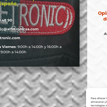
 España
.
Opi
d
9 48 90
nic@alfetronicsa.com
A
tronic.com
a Viernes
: 9:00h a 14:00h y 16:00h a
: 9:00h a 14:00h
Para ofrecer 
almacenar y/o
tecnologías 