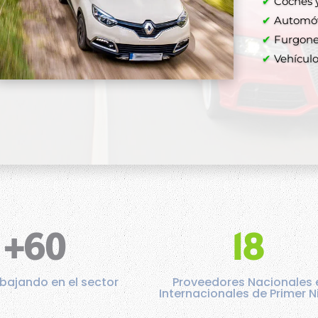
✔
Coches y
Comprar a
✔
Automóvi
✔
Furgone
✔
✔
Vehículos
✔
✔
+60
18
bajando en el sector
Proveedores Nacionales 
Internacionales de Primer N