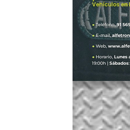
Vehículos e
n
●
Teléfono,
91 56
●
E-mail,
alfetro
●
Web,
www.alfe
●
Horario,
Lunes 
19:00h |
Sábados