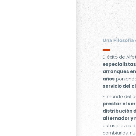
Una Filosofía 
▬
El éxito de Alf
especialistas
arranques en
años
poniendo
servicio del c
El mundo del a
prestar el se
distribución 
alternador y
estas piezas d
cambiarlas, nu