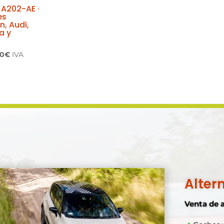
 A202-AE ·
es
, Audi,
a y
El
50
€
IVA
io
precio
inal
actual
es:
00€.
181,50€.
Alter
Venta de 