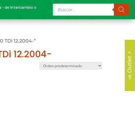
Búsqueda
s › de Intercambio o
de
productos
 TDi 12.2004-”
Di 12.2004-
📣 Outlet ⚡