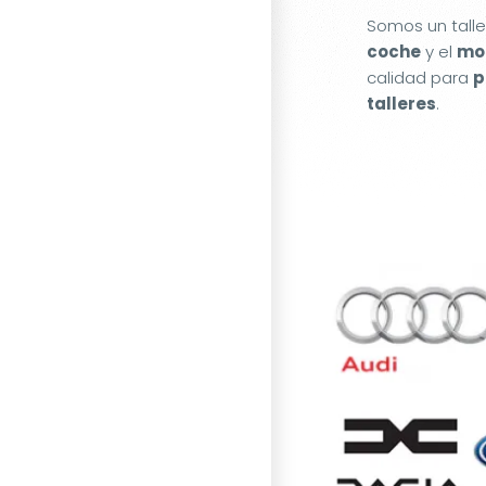
Somos un tall
coche
y el
mot
calidad para
p
talleres
.