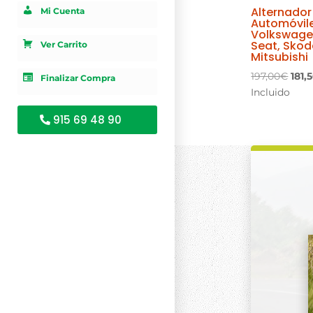
Alternador
Mi Cuenta
Automóvil
Volkswagen
Seat, Skod
Ver Carrito
Mitsubishi
El
197,00
€
181,
Finalizar Compra
prec
Incluido
orig
915 69 48 90
era:
197,