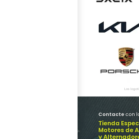
Los logot
Contacte
con l
Tienda Espec
Motores de 
y Alternador