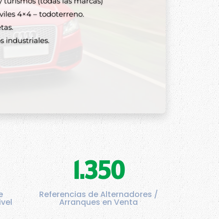
 turismos (todas las marcas)
lternadores y arranques
les 4×4 – todoterreno.
tas.
 industriales.
1.350
e
Referencias de Alternadores /
ivel
Arranques en Venta