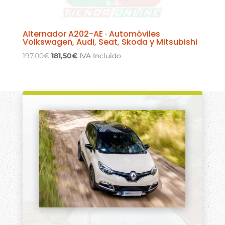
Alternador A202-AE · Automóviles
Volkswagen, Audi, Seat, Skoda y Mitsubishi
El
El
197,00
€
181,50
€
IVA Incluido
precio
precio
original
actual
era:
es:
197,00€.
181,50€.