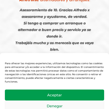
Asesoramiento de 10. Gracias Alfredo x
asesorarme y ayudarme, de verdad.
Si tengo q comprar un arranque o
alternador a buen precio y servicio ya se
donde ir.
Trabajáis mucho y os mereceis que os vaya
bien.
Javier S. | Julio 2023
Para ofrecer las mejores experiencias, utilizamos tecnologías como las cookies
para almacenar y/o acceder a la información del dispositivo. El consentimiento
de estas tecnologías nos permitirá procesar datos como el comportamiento de
navegación o las identificaciones únicas en este sitio. No consentir o retirar el
consentimiento, puede afectar negativamente a ciertas características y
funciones.
© 2026
Tienda Online Alfetronic SA
|
Aviso Legal
-
Política Privacidad
-
Aceptar
Cookies
|
Condiciones Venta Online
|
Diseño y Posicionamiento Web,
Agencia web-espana.es
Denegar