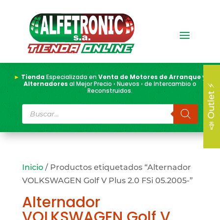
►
Tienda
Especializada en
Venta de Motores de Arranque y
Alternadores
al Mejor Precio › Nuevos › de Intercambio o
📣 Outlet ⚡
Reconstruidos.
Búsqueda
de
productos
Inicio
/ Productos etiquetados “Alternador
VOLKSWAGEN Golf V Plus 2.0 FSi 05.2005-”
Alternador
VOLKSWAGEN Golf V