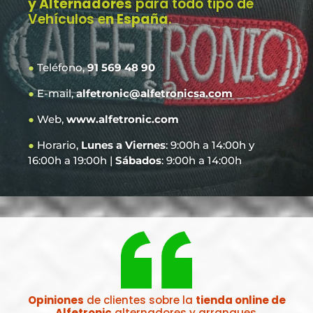
y Alternadores
para todo tipo de
Vehículos e
n España
.
●
Teléfono,
91 569 48 90
●
E-mail,
alfetronic@alfetronicsa.com
●
Web,
www.alfetronic.com
●
Horario,
Lunes a Viernes
: 9:00h a 14:00h y
16:00h a 19:00h |
Sábados
: 9:00h a 14:00h
Opiniones
de clientes sobre la
tienda online de
Alfetronic
alternadores y arranques.