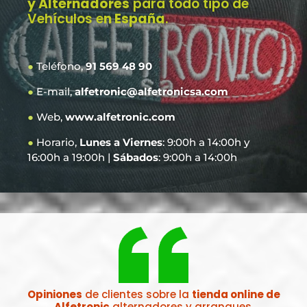
y Alternadores
para todo tipo de
Vehículos e
n España
.
●
Teléfono,
91 569 48 90
●
E-mail,
alfetronic@alfetronicsa.com
●
Web,
www.alfetronic.com
●
Horario,
Lunes a Viernes
: 9:00h a 14:00h y
16:00h a 19:00h |
Sábados
: 9:00h a 14:00h
Opiniones
de clientes sobre la
tienda online de
Alfetronic
alternadores y arranques.