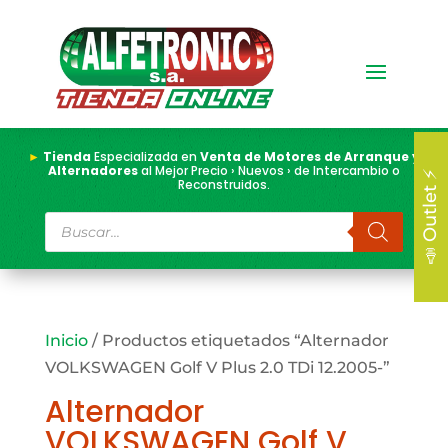
►
Tienda
Especializada en
Venta de Motores de Arranque y
Alternadores
al Mejor Precio › Nuevos › de Intercambio o
📣 Outlet ⚡
Reconstruidos.
Búsqueda
de
productos
Inicio
/ Productos etiquetados “Alternador
VOLKSWAGEN Golf V Plus 2.0 TDi 12.2005-”
Alternador
VOLKSWAGEN Golf V