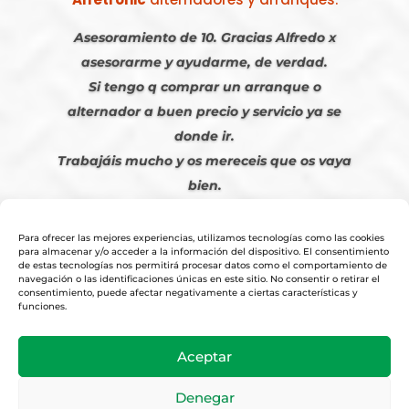
Asesoramiento de 10. Gracias Alfredo x
asesorarme y ayudarme, de verdad.
Si tengo q comprar un arranque o
alternador a buen precio y servicio ya se
donde ir.
Trabajáis mucho y os mereceis que os vaya
bien.
Javier S. | Julio 2023
Para ofrecer las mejores experiencias, utilizamos tecnologías como las cookies
para almacenar y/o acceder a la información del dispositivo. El consentimiento
de estas tecnologías nos permitirá procesar datos como el comportamiento de
navegación o las identificaciones únicas en este sitio. No consentir o retirar el
consentimiento, puede afectar negativamente a ciertas características y
funciones.
© 2026
Tienda Online Alfetronic SA
|
Aviso Legal
-
Política Privacidad
-
Aceptar
Cookies
|
Condiciones Venta Online
|
Diseño y Posicionamiento Web,
Agencia web-espana.es
Denegar