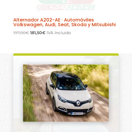
Alternador A202-AE · Automóviles
Volkswagen, Audi, Seat, Skoda y Mitsubishi
El
El
197,00
€
181,50
€
IVA Incluido
precio
precio
original
actual
era:
es:
197,00€.
181,50€.