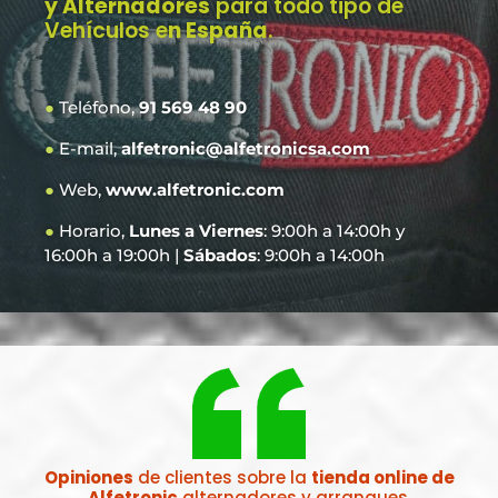
y Alternadores
para todo tipo de
Vehículos e
n España
.
●
Teléfono,
91 569 48 90
●
E-mail,
alfetronic@alfetronicsa.com
●
Web,
www.alfetronic.com
●
Horario,
Lunes a Viernes
: 9:00h a 14:00h y
16:00h a 19:00h |
Sábados
: 9:00h a 14:00h
Opiniones
de clientes sobre la
tienda online de
Alfetronic
alternadores y arranques.