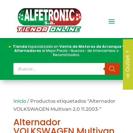
►
Tienda
Especializada en
Venta de Motores de Arranque y
Alternadores
al Mejor Precio › Nuevos › de Intercambio o
📣 Outlet ⚡
Reconstruidos.
Búsqueda
de
productos
Inicio
/ Productos etiquetados “Alternador
VOLKSWAGEN Multivan 2.0 11.2003-”
Alternador
VOLKSWAGEN Multivan