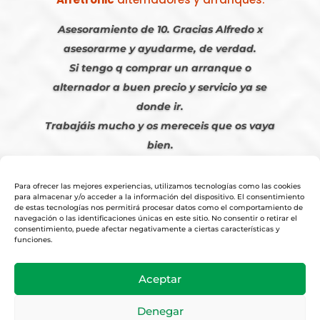
Asesoramiento de 10. Gracias Alfredo x
asesorarme y ayudarme, de verdad.
Si tengo q comprar un arranque o
alternador a buen precio y servicio ya se
donde ir.
Trabajáis mucho y os mereceis que os vaya
bien.
Javier S. | Julio 2023
Para ofrecer las mejores experiencias, utilizamos tecnologías como las cookies
para almacenar y/o acceder a la información del dispositivo. El consentimiento
de estas tecnologías nos permitirá procesar datos como el comportamiento de
navegación o las identificaciones únicas en este sitio. No consentir o retirar el
consentimiento, puede afectar negativamente a ciertas características y
funciones.
© 2026
Tienda Online Alfetronic SA
|
Aviso Legal
-
Política Privacidad
-
Aceptar
Cookies
|
Condiciones Venta Online
|
Diseño y Posicionamiento Web,
Agencia web-espana.es
Denegar