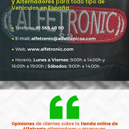
y Alternadores
para todo tipo de
Vehículos e
n España
.
●
Teléfono,
91 569 48 90
●
E-mail,
alfetronic@alfetronicsa.com
●
Web,
www.alfetronic.com
●
Horario,
Lunes a Viernes
: 9:00h a 14:00h y
16:00h a 19:00h |
Sábados
: 9:00h a 14:00h
Opiniones
de clientes sobre la
tienda online de
Alfetronic
alternadores y arranques.