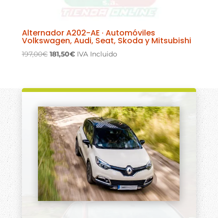
Alternador A202-AE · Automóviles
Volkswagen, Audi, Seat, Skoda y Mitsubishi
El
El
197,00
€
181,50
€
IVA Incluido
precio
precio
original
actual
era:
es:
197,00€.
181,50€.