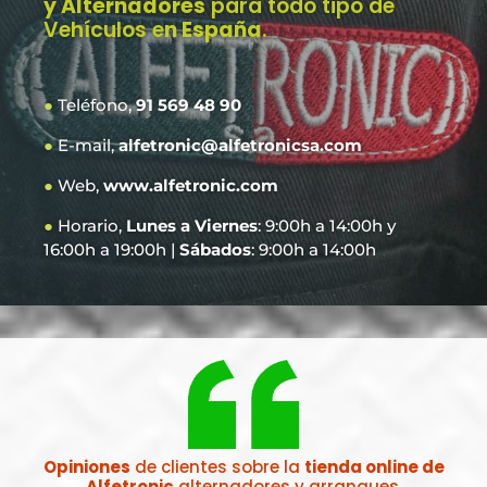
y Alternadores
para todo tipo de
Vehículos e
n España
.
●
Teléfono,
91 569 48 90
●
E-mail,
alfetronic@alfetronicsa.com
●
Web,
www.alfetronic.com
●
Horario,
Lunes a Viernes
: 9:00h a 14:00h y
16:00h a 19:00h |
Sábados
: 9:00h a 14:00h
Opiniones
de clientes sobre la
tienda online de
Alfetronic
alternadores y arranques.