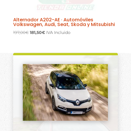
Alternador A202-AE · Automóviles
Volkswagen, Audi, Seat, Skoda y Mitsubishi
El
El
197,00
€
181,50
€
IVA Incluido
precio
precio
original
actual
era:
es:
197,00€.
181,50€.