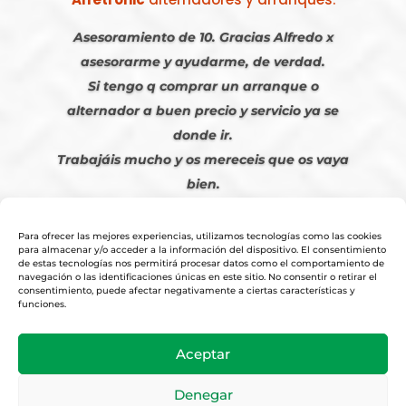
Asesoramiento de 10. Gracias Alfredo x
asesorarme y ayudarme, de verdad.
Si tengo q comprar un arranque o
alternador a buen precio y servicio ya se
donde ir.
Trabajáis mucho y os mereceis que os vaya
bien.
Javier S. | Julio 2023
Para ofrecer las mejores experiencias, utilizamos tecnologías como las cookies
para almacenar y/o acceder a la información del dispositivo. El consentimiento
de estas tecnologías nos permitirá procesar datos como el comportamiento de
navegación o las identificaciones únicas en este sitio. No consentir o retirar el
consentimiento, puede afectar negativamente a ciertas características y
funciones.
© 2026
Tienda Online Alfetronic SA
|
Aviso Legal
-
Política Privacidad
-
Aceptar
Cookies
|
Condiciones Venta Online
|
Diseño y Posicionamiento Web,
Agencia web-espana.es
Denegar