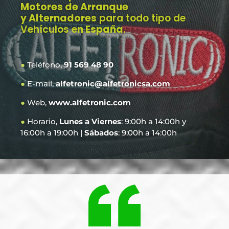
Motores de Arranque
y Alternadores
para todo tipo de
Vehículos e
n España
.
●
Teléfono,
91 569 48 90
●
E-mail,
alfetronic@alfetronicsa.com
●
Web,
www.alfetronic.com
●
Horario,
Lunes a Viernes
: 9:00h a 14:00h y
16:00h a 19:00h |
Sábados
: 9:00h a 14:00h