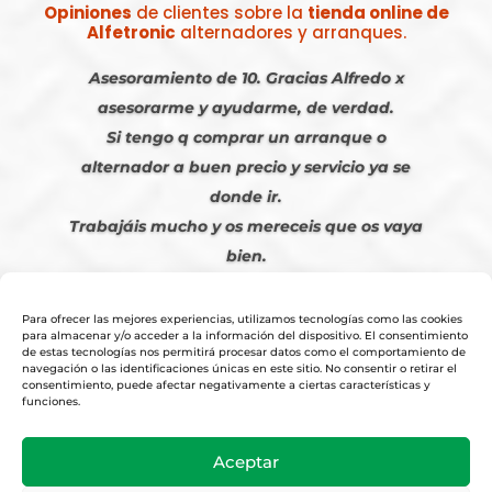
Opiniones
de clientes sobre la
tienda online de
Alfetronic
alternadores y arranques.
Asesoramiento de 10. Gracias Alfredo x
asesorarme y ayudarme, de verdad.
Si tengo q comprar un arranque o
alternador a buen precio y servicio ya se
donde ir.
Trabajáis mucho y os mereceis que os vaya
bien.
Javier S. | Julio 2023
Para ofrecer las mejores experiencias, utilizamos tecnologías como las cookies
para almacenar y/o acceder a la información del dispositivo. El consentimiento
de estas tecnologías nos permitirá procesar datos como el comportamiento de
navegación o las identificaciones únicas en este sitio. No consentir o retirar el
consentimiento, puede afectar negativamente a ciertas características y
funciones.
© 2026
Tienda Online Alfetronic SA
|
Aviso Legal
-
Política Privacidad
-
Aceptar
Cookies
|
Condiciones Venta Online
|
Diseño y Posicionamiento Web,
Agencia web-espana.es