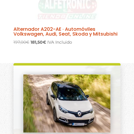
Alternador A202-AE · Automóviles
Volkswagen, Audi, Seat, Skoda y Mitsubishi
El
El
197,00
€
181,50
€
IVA Incluido
precio
precio
original
actual
era:
es:
197,00€.
181,50€.