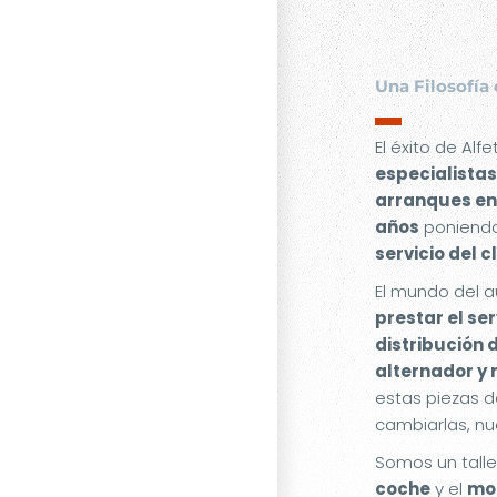
Una Filosofía 
▬
El éxito de Alf
especialistas
arranques en
años
poniendo
servicio del c
El mundo del a
prestar el se
distribución 
alternador y
estas piezas d
cambiarlas, nu
Somos un tall
coche
y el
mot