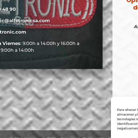
d
9 48 90
nic@alfetronicsa.com
A
tronic.com
a Viernes
: 9:00h a 14:00h y 16:00h a
: 9:00h a 14:00h
Para ofrecer 
almacenar y/o
tecnologías 
identificacio
negativamente