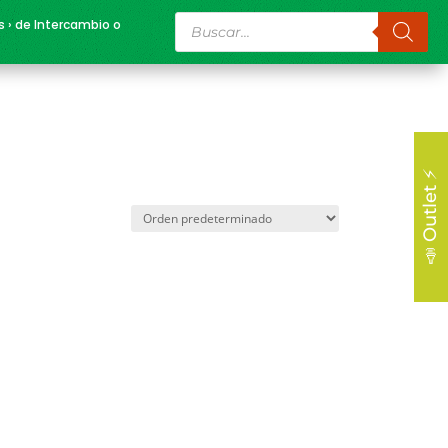
Búsqueda
s › de Intercambio o
de
productos
📣 Outlet ⚡