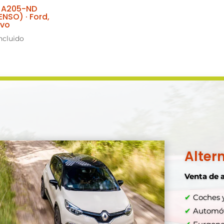
r A205-ND
ENSO) · Ford,
lvo
ncluido
Alter
Venta de 
✔
Coches y
✔
Automóvi