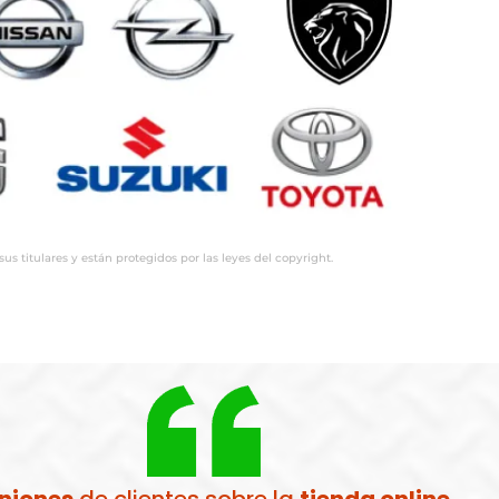
 titulares y están protegidos por las leyes del copyright.
niones
de clientes sobre la
tienda online