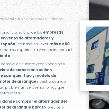
de Servicio
y Soluciones al Cliente;
etronic [como una de las
empresas
 en venta de alternadores y
 España
] se basa en llevar
más de 60
 toda su experiencia y conocimiento
al
liente
.
utomóvil es nuestra gran vocación y
rvicio de comercialización y
de cualquier tipo y modelo de
 motor de arranque
nuestra cuando
an problemas, se averían o hay que
estra meta.
er
donde comprar el alternador del
or de arranque barato
; precios y