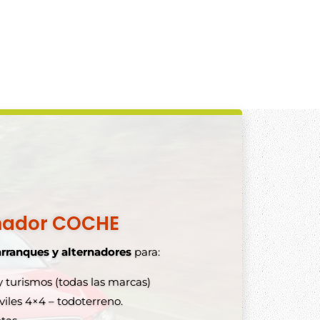
nador COCHE
arranques y alternadores
para:
 turismos (todas las marcas)
les 4×4 – todoterreno.