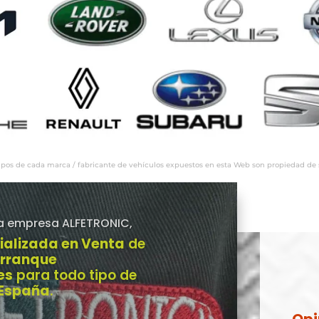
ipos de cada marca / fabricante de vehículos expuestos en esta Web son propiedad de sus
a empresa ALFETRONIC,
ializada en Venta
de
Arranque
es
para todo tipo de
 España
.
Opi