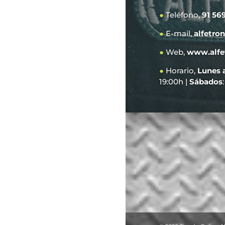
●
Teléfono,
91 56
●
E-mail,
alfetro
●
Web,
www.alfe
●
Horario,
Lunes 
19:00h |
Sábados