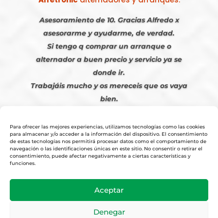
Asesoramiento de 10. Gracias Alfredo x
asesorarme y ayudarme, de verdad.
Si tengo q comprar un arranque o
alternador a buen precio y servicio ya se
donde ir.
Trabajáis mucho y os mereceis que os vaya
bien.
Javier S. | Julio 2023
Para ofrecer las mejores experiencias, utilizamos tecnologías como las cookies
para almacenar y/o acceder a la información del dispositivo. El consentimiento
de estas tecnologías nos permitirá procesar datos como el comportamiento de
navegación o las identificaciones únicas en este sitio. No consentir o retirar el
consentimiento, puede afectar negativamente a ciertas características y
funciones.
© 2026
Tienda Online Alfetronic SA
|
Aviso Legal
-
Política Privacidad
-
Aceptar
Cookies
|
Condiciones Venta Online
|
Diseño y Posicionamiento Web,
Agencia web-espana.es
Denegar