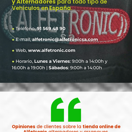
y Alternadores
para todo tipo de
Vehículos e
n España
.
●
Teléfono,
91 569 48 90
●
E-mail,
alfetronic@alfetronicsa.com
●
Web,
www.alfetronic.com
●
Horario,
Lunes a Viernes
: 9:00h a 14:00h y
16:00h a 19:00h |
Sábados
: 9:00h a 14:00h
Opiniones
de clientes sobre la
tienda online de
Alfetronic
alternadores y arranques.