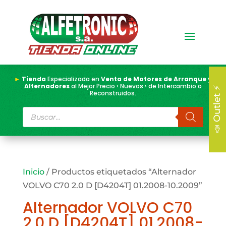
►
Tienda
Especializada en
Venta de Motores de Arranque y
Alternadores
al Mejor Precio › Nuevos › de Intercambio o
📣 Outlet ⚡
Reconstruidos.
Búsqueda
de
productos
Inicio
/ Productos etiquetados “Alternador
VOLVO C70 2.0 D [D4204T] 01.2008-10.2009”
Alternador VOLVO C70
2.0 D [D4204T] 01.2008-