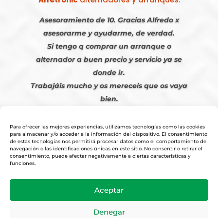
Asesoramiento de 10. Gracias Alfredo x
asesorarme y ayudarme, de verdad.
Si tengo q comprar un arranque o
alternador a buen precio y servicio ya se
donde ir.
Trabajáis mucho y os mereceis que os vaya
bien.
Javier S. | Julio 2023
Para ofrecer las mejores experiencias, utilizamos tecnologías como las cookies
para almacenar y/o acceder a la información del dispositivo. El consentimiento
de estas tecnologías nos permitirá procesar datos como el comportamiento de
navegación o las identificaciones únicas en este sitio. No consentir o retirar el
consentimiento, puede afectar negativamente a ciertas características y
funciones.
© 2026
Tienda Online Alfetronic SA
|
Aviso Legal
-
Política Privacidad
-
Aceptar
Cookies
|
Condiciones Venta Online
|
Diseño y Posicionamiento Web,
Agencia web-espana.es
Denegar