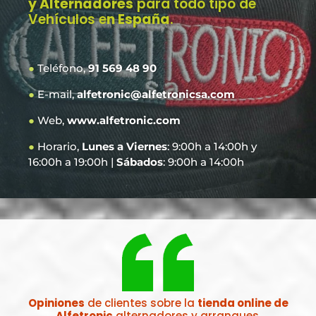
y Alternadores
para todo tipo de
Vehículos e
n España
.
●
Teléfono,
91 569 48 90
●
E-mail,
alfetronic@alfetronicsa.com
●
Web,
www.alfetronic.com
●
Horario,
Lunes a Viernes
: 9:00h a 14:00h y
16:00h a 19:00h |
Sábados
: 9:00h a 14:00h
Opiniones
de clientes sobre la
tienda online de
Alfetronic
alternadores y arranques.