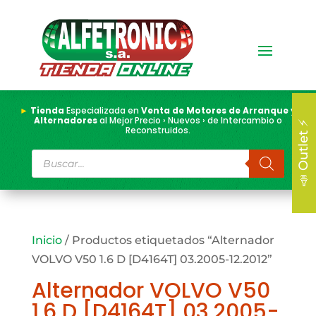
►
Tienda
Especializada en
Venta de Motores de Arranque y
Alternadores
al Mejor Precio › Nuevos › de Intercambio o
📣 Outlet ⚡
Reconstruidos.
Búsqueda
de
productos
Inicio
/ Productos etiquetados “Alternador
VOLVO V50 1.6 D [D4164T] 03.2005-12.2012”
Alternador VOLVO V50
1.6 D [D4164T] 03.2005-