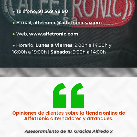
●
Teléfono,
91 569 48 90
●
E-mail,
alfetronic@alfetronicsa.com
●
Web,
www.alfetronic.com
●
Horario,
Lunes a Viernes
: 9:00h a 14:00h y
16:00h a 19:00h |
Sábados
: 9:00h a 14:00h
Opiniones
de clientes sobre la
tienda online de
Alfetronic
alternadores y arranques.
Asesoramiento de 10. Gracias Alfredo x