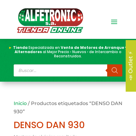
►
Tienda
Especializada en
Venta de Motores de Arranque y
Alternadores
al Mejor Precio › Nuevos › de Intercambio o
📣 Outlet ⚡
Reconstruidos.
Búsqueda
de
productos
Inicio
/ Productos etiquetados “DENSO DAN
930”
DENSO DAN 930