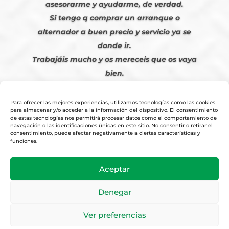
asesorarme y ayudarme, de verdad.
Si tengo q comprar un arranque o
alternador a buen precio y servicio ya se
donde ir.
Trabajáis mucho y os mereceis que os vaya
bien.
Javier S. | Julio 2023
Para ofrecer las mejores experiencias, utilizamos tecnologías como las cookies
para almacenar y/o acceder a la información del dispositivo. El consentimiento
de estas tecnologías nos permitirá procesar datos como el comportamiento de
navegación o las identificaciones únicas en este sitio. No consentir o retirar el
consentimiento, puede afectar negativamente a ciertas características y
funciones.
© 2026
Tienda Online Alfetronic SA
|
Aviso Legal
-
Política Privacidad
-
Aceptar
Cookies
|
Condiciones Venta Online
|
Diseño y Posicionamiento Web,
Agencia web-espana.es
Denegar
Ver preferencias