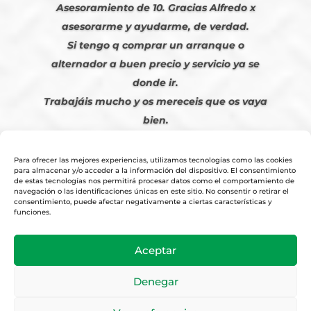
Asesoramiento de 10. Gracias Alfredo x
asesorarme y ayudarme, de verdad.
Si tengo q comprar un arranque o
alternador a buen precio y servicio ya se
donde ir.
Trabajáis mucho y os mereceis que os vaya
bien.
Javier S. | Julio 2023
Para ofrecer las mejores experiencias, utilizamos tecnologías como las cookies
para almacenar y/o acceder a la información del dispositivo. El consentimiento
de estas tecnologías nos permitirá procesar datos como el comportamiento de
navegación o las identificaciones únicas en este sitio. No consentir o retirar el
consentimiento, puede afectar negativamente a ciertas características y
funciones.
© 2026
Tienda Online Alfetronic SA
|
Aviso Legal
-
Política Privacidad
-
Aceptar
Cookies
|
Condiciones Venta Online
|
Diseño y Posicionamiento Web,
Agencia web-espana.es
Denegar