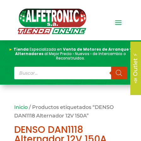
►
Tienda
Especializada en
Venta de Motores de Arranque y
Alternadores
al Mejor Precio › Nuevos › de Intercambio o
📣 Outlet ⚡
Reconstruidos.
Búsqueda
de
productos
Inicio
/ Productos etiquetados “DENSO
DAN1118 Alternador 12V 150A”
DENSO DAN1118
Alternador 12V 150A