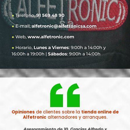
●
Teléfono,
91 569 48 90
●
E-mail,
alfetronic@alfetronicsa.com
●
Web,
www.alfetronic.com
●
Horario,
Lunes a Viernes
: 9:00h a 14:00h y
16:00h a 19:00h |
Sábados
: 9:00h a 14:00h
Opiniones
de clientes sobre la
tienda online de
Alfetronic
alternadores y arranques.
Asesoramiento de 10. Gracias Alfredo x