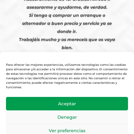
asesorarme y ayudarme, de verdad.
Si tengo q comprar un arranque o
alternador a buen precio y servicio ya se
donde ir.
Trabajáis mucho y os mereceis que os vaya
bien.
Javier S. | Julio 2023
Para ofrecer las mejores experiencias, utilizamos tecnologías como las cookies
para almacenar y/o acceder a la información del dispositivo. El consentimiento
de estas tecnologías nos permitirá procesar datos como el comportamiento de
navegación o las identificaciones únicas en este sitio. No consentir o retirar el
consentimiento, puede afectar negativamente a ciertas características y
funciones.
© 2026
Tienda Online Alfetronic SA
|
Aviso Legal
-
Política Privacidad
-
Aceptar
Cookies
|
Condiciones Venta Online
|
Diseño y Posicionamiento Web,
Agencia web-espana.es
Denegar
Ver preferencias