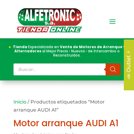
►
Tienda
Especializada en
Venta de Motores de Arranque y
Alternadores
al Mejor Precio › Nuevos › de Intercambio o
📣 Outlet ⚡
Reconstruidos.
Búsqueda
de
productos
Inicio
/ Productos etiquetados “Motor
arranque AUDI A1”
Motor arranque AUDI A1