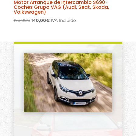
Motor Arranque de Intercambio S690 ·
Coches Grupo VAG (Audi, Seat, Skoda,
Volkswagen)
El
El
178,00
€
140,00
€
IVA Incluido
precio
precio
original
actual
era:
es:
178,00€.
140,00€.