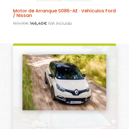
Motor de Arranque S086-AE · Vehículos Ford
/ Nissan
El
El
169,00
€
146,40
€
IVA Incluido
precio
precio
original
actual
era:
es:
169,00€.
146,40€.