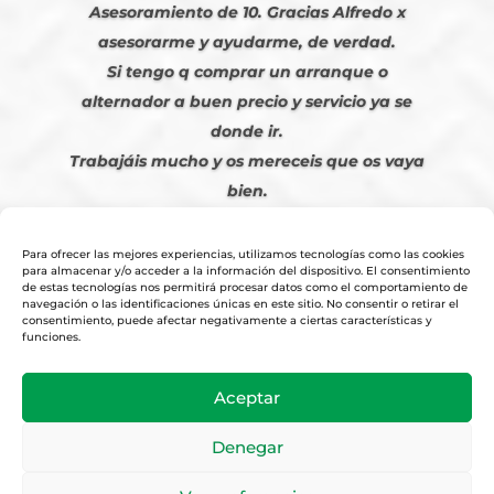
Asesoramiento de 10. Gracias Alfredo x
asesorarme y ayudarme, de verdad.
Si tengo q comprar un arranque o
alternador a buen precio y servicio ya se
donde ir.
Trabajáis mucho y os mereceis que os vaya
bien.
Javier S. | Julio 2023
Para ofrecer las mejores experiencias, utilizamos tecnologías como las cookies
para almacenar y/o acceder a la información del dispositivo. El consentimiento
de estas tecnologías nos permitirá procesar datos como el comportamiento de
navegación o las identificaciones únicas en este sitio. No consentir o retirar el
consentimiento, puede afectar negativamente a ciertas características y
funciones.
© 2026
Tienda Online Alfetronic SA
|
Aviso Legal
-
Política Privacidad
-
Aceptar
Cookies
|
Condiciones Venta Online
|
Diseño y Posicionamiento Web,
Agencia web-espana.es
Denegar