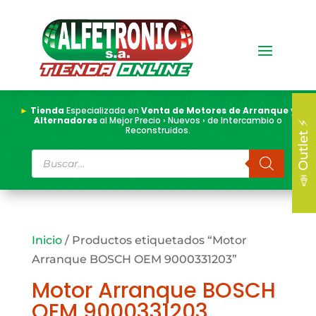
►
Tienda
Especializada en
Venta de Motores de Arranque y
Alternadores
al Mejor Precio › Nuevos › de Intercambio o
📣 Outlet ⚡
Reconstruidos.
Búsqueda
de
productos
Inicio
/ Productos etiquetados “Motor
Arranque BOSCH OEM 9000331203”
Motor Arranque BOSCH
OEM 9000331203