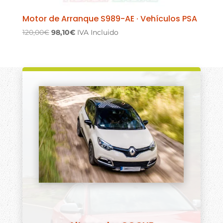
Motor de Arranque S989-AE · Vehículos PSA
El
El
120,00
€
98,10
€
IVA Incluido
precio
precio
original
actual
era:
es:
120,00€.
98,10€.