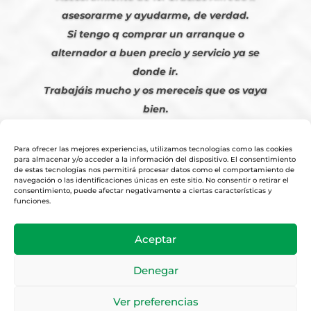
asesorarme y ayudarme, de verdad.
Si tengo q comprar un arranque o
alternador a buen precio y servicio ya se
donde ir.
Trabajáis mucho y os mereceis que os vaya
bien.
Javier S. | Julio 2023
Para ofrecer las mejores experiencias, utilizamos tecnologías como las cookies
para almacenar y/o acceder a la información del dispositivo. El consentimiento
de estas tecnologías nos permitirá procesar datos como el comportamiento de
navegación o las identificaciones únicas en este sitio. No consentir o retirar el
consentimiento, puede afectar negativamente a ciertas características y
funciones.
© 2026
Tienda Online Alfetronic SA
|
Aviso Legal
-
Política Privacidad
-
Aceptar
Cookies
|
Condiciones Venta Online
|
Diseño y Posicionamiento Web,
Agencia web-espana.es
Denegar
Ver preferencias