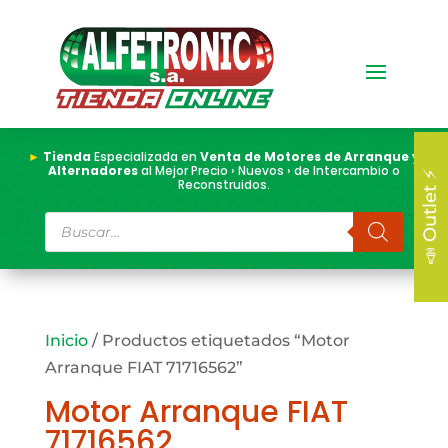
►
Tienda
Especializada en
Venta de Motores de Arranque y
Alternadores
al Mejor Precio › Nuevos › de Intercambio o
📣 Outlet ⚡
Reconstruidos.
Búsqueda
de
productos
Inicio
/ Productos etiquetados “Motor
Arranque FIAT 71716562”
Motor Arranque FIAT
71716562