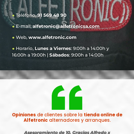
●
Teléfono,
91 569 48 90
●
E-mail,
alfetronic@alfetronicsa.com
●
Web,
www.alfetronic.com
●
Horario,
Lunes a Viernes
: 9:00h a 14:00h y
16:00h a 19:00h |
Sábados
: 9:00h a 14:00h
Opiniones
de clientes sobre la
tienda online de
Alfetronic
alternadores y arranques.
Asesoramiento de 10. Gracias Alfredo x