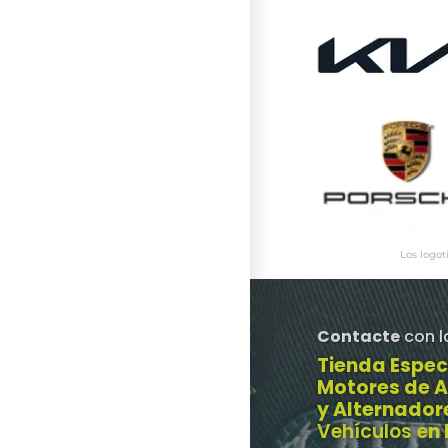
Los logot
Contacte
con l
Tienda Espec
Motores de 
y Alternador
Vehículos e
n