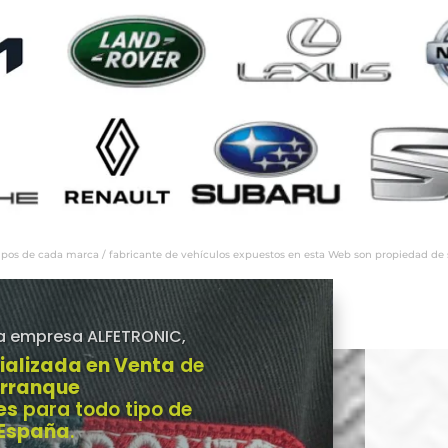
ipos de cada marca / fabricante de vehículos expuestos en esta Web son propiedad de sus
a empresa ALFETRONIC,
ializada en Venta
de
Arranque
es
para todo tipo de
 España
.