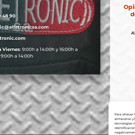
Opi
d
9 48 90
nic@alfetronicsa.com
A
tronic.com
a Viernes
: 9:00h a 14:00h y 16:00h a
: 9:00h a 14:00h
Para ofrecer 
almacenar y/o
tecnologías 
identificacio
negativamente