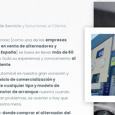
de Servicio
y Soluciones al Cliente;
etronic [como una de las
empresas
 en venta de alternadores y
 España
] se basa en llevar
más de 60
 toda su experiencia y conocimiento
al
liente
.
utomóvil es nuestra gran vocación y
rvicio de comercialización y
de cualquier tipo y modelo de
 motor de arranque
nuestra cuando
an problemas, se averían o hay que
estra meta.
er
donde comprar el alternador del