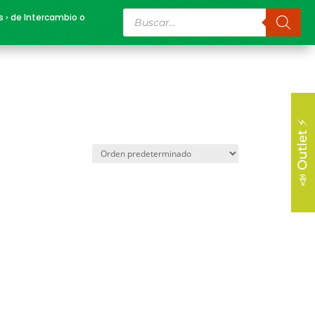
Búsqueda
s › de Intercambio o
de
productos
📣 Outlet ⚡