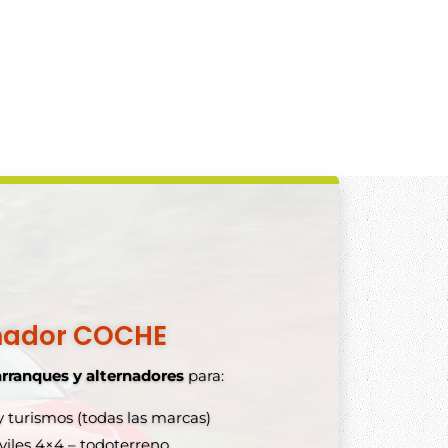
nador COCHE
arranques y alternadores
para:
 turismos (todas las marcas)
les 4×4 – todoterreno.