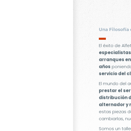
Una Filosofía 
▬
El éxito de Alf
especialistas
arranques en
años
poniendo
servicio del c
El mundo del a
prestar el se
distribución 
alternador y
estas piezas d
cambiarlas, nu
Somos un tall