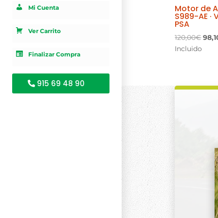
Motor de 
Mi Cuenta
S989-AE · 
PSA
Ver Carrito
El
120,00
€
98,1
prec
Incluido
Finalizar Compra
orig
era:
120,
915 69 48 90