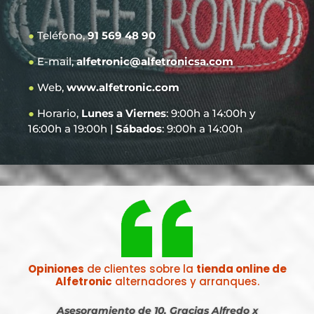
●
Teléfono,
91 569 48 90
●
E-mail,
alfetronic@alfetronicsa.com
●
Web,
www.alfetronic.com
●
Horario,
Lunes a Viernes
: 9:00h a 14:00h y
16:00h a 19:00h |
Sábados
: 9:00h a 14:00h
Opiniones
de clientes sobre la
tienda online de
Alfetronic
alternadores y arranques.
Asesoramiento de 10. Gracias Alfredo x