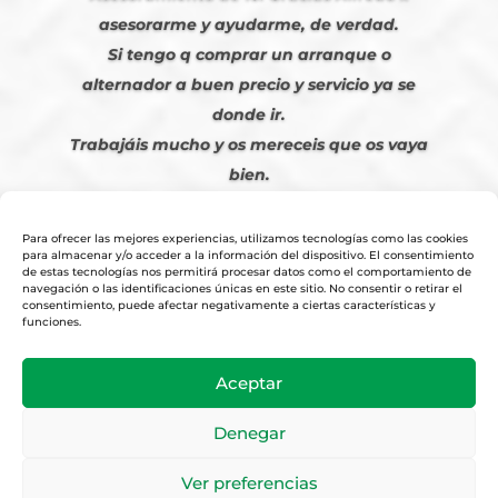
asesorarme y ayudarme, de verdad.
Si tengo q comprar un arranque o
alternador a buen precio y servicio ya se
donde ir.
Trabajáis mucho y os mereceis que os vaya
bien.
Javier S. | Julio 2023
Para ofrecer las mejores experiencias, utilizamos tecnologías como las cookies
para almacenar y/o acceder a la información del dispositivo. El consentimiento
de estas tecnologías nos permitirá procesar datos como el comportamiento de
navegación o las identificaciones únicas en este sitio. No consentir o retirar el
consentimiento, puede afectar negativamente a ciertas características y
funciones.
© 2026
Tienda Online Alfetronic SA
|
Aviso Legal
-
Política Privacidad
-
Aceptar
Cookies
|
Condiciones Venta Online
|
Diseño y Posicionamiento Web,
Agencia web-espana.es
Denegar
Ver preferencias