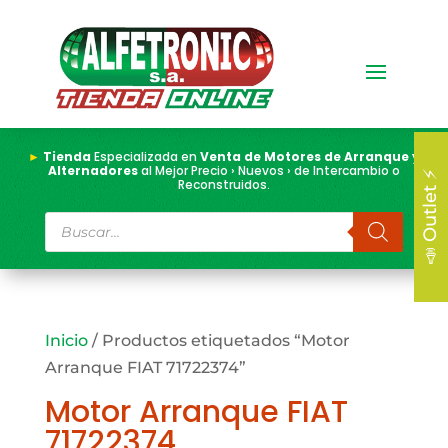
►
Tienda
Especializada en
Venta de Motores de Arranque y
Alternadores
al Mejor Precio › Nuevos › de Intercambio o
📣 Outlet ⚡
Reconstruidos.
Búsqueda
de
productos
Inicio
/ Productos etiquetados “Motor
Arranque FIAT 71722374”
Motor Arranque FIAT
71722374