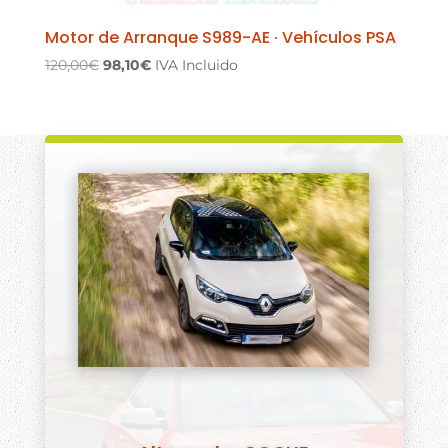
Motor de Arranque S989-AE · Vehículos PSA
El
El
120,00
€
98,10
€
IVA Incluido
precio
precio
original
actual
era:
es:
120,00€.
98,10€.