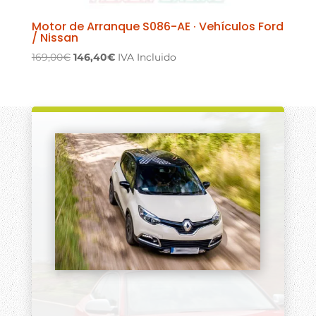
Motor de Arranque S086-AE · Vehículos Ford
/ Nissan
El
El
169,00
€
146,40
€
IVA Incluido
precio
precio
original
actual
era:
es:
169,00€.
146,40€.