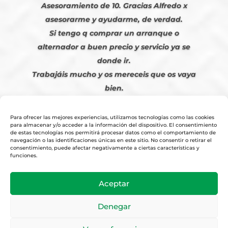
Asesoramiento de 10. Gracias Alfredo x
asesorarme y ayudarme, de verdad.
Si tengo q comprar un arranque o
alternador a buen precio y servicio ya se
donde ir.
Trabajáis mucho y os mereceis que os vaya
bien.
Javier S. | Julio 2023
Para ofrecer las mejores experiencias, utilizamos tecnologías como las cookies
para almacenar y/o acceder a la información del dispositivo. El consentimiento
de estas tecnologías nos permitirá procesar datos como el comportamiento de
navegación o las identificaciones únicas en este sitio. No consentir o retirar el
consentimiento, puede afectar negativamente a ciertas características y
funciones.
© 2026
Tienda Online Alfetronic SA
|
Aviso Legal
-
Política Privacidad
-
Aceptar
Cookies
|
Condiciones Venta Online
|
Diseño y Posicionamiento Web,
Agencia web-espana.es
Denegar