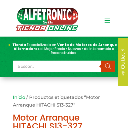
►
Tienda
Especializada en
Venta de Motores de Arranque y
Alternadores
al Mejor Precio › Nuevos › de Intercambio o
📣 Outlet ⚡
Reconstruidos.
Búsqueda
de
productos
Inicio
/ Productos etiquetados “Motor
Arranque HITACHI S13-327”
Motor Arranque
HITACHI S13-327