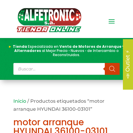
►
Tienda
Especializada en
Venta de Motores de Arranque y
Alternadores
al Mejor Precio › Nuevos › de Intercambio o
📣 Outlet ⚡
Reconstruidos.
Búsqueda
de
productos
Inicio
/ Productos etiquetados “motor
arranque HYUNDAI 36100-03101”
motor arranque
HYUNDAI 36100-03101