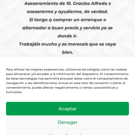
Asesoramiento de 10. Gracias Alfredo x
asesorarme y ayudarme, de verdad.
Si tengo q comprar un arranque o
alternador a buen precio y servicio ya se
donde ir.
Trabajáis mucho y os mereceis que os vaya
bien.
Javier S. | Julio 2023
Para ofrecer las mejores experiencias, utilizamos tecnologías como las cookies
para almacenar y/o acceder a la información del dispositivo. El consentimiento
de estas tecnologías nos permitirá procesar datos como el comportamiento de
navegación o las identificaciones únicas en este sitio. No consentir o retirar el
consentimiento, puede afectar negativamente a ciertas características y
funciones.
© 2026
Tienda Online Alfetronic SA
|
Aviso Legal
-
Política Privacidad
-
Aceptar
Cookies
|
Condiciones Venta Online
|
Diseño y Posicionamiento Web,
Agencia web-espana.es
Denegar