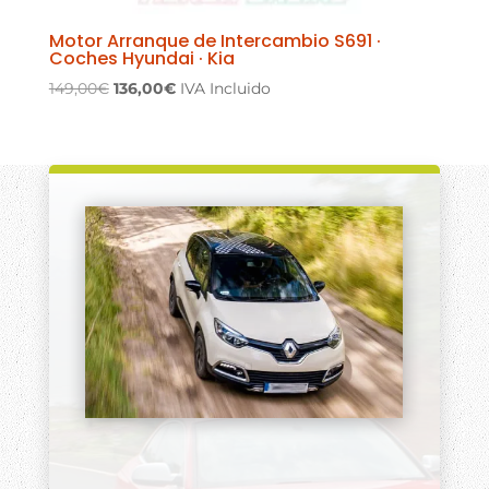
Motor Arranque de Intercambio S691 ·
Coches Hyundai · Kia
El
El
149,00
€
136,00
€
IVA Incluido
precio
precio
original
actual
era:
es:
149,00€.
136,00€.