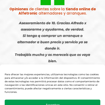
Opiniones
de clientes sobre la
tienda online de
Alfetronic
alternadores y arranques.
Asesoramiento de 10. Gracias Alfredo x
asesorarme y ayudarme, de verdad.
Si tengo q comprar un arranque o
alternador a buen precio y servicio ya se
donde ir.
Trabajáis mucho y os mereceis que os vaya
bien.
Javier S. | Julio 2023
Para ofrecer las mejores experiencias, utilizamos tecnologías como las cookies
para almacenar y/o acceder a la información del dispositivo. El consentimiento
de estas tecnologías nos permitirá procesar datos como el comportamiento de
navegación o las identificaciones únicas en este sitio. No consentir o retirar el
consentimiento, puede afectar negativamente a ciertas características y
funciones.
© 2026
Tienda Online Alfetronic SA
|
Aviso Legal
-
Política Privacidad
-
Aceptar
Cookies
|
Condiciones Venta Online
|