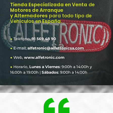
Tienda Especializada en Venta
de
Motores de Arranque
y Alternadores
para todo tipo de
Vehículos e
n España
.
●
Teléfono,
91 569 48 90
●
E-mail,
alfetronic@alfetronicsa.com
●
Web,
www.alfetronic.com
●
Horario,
Lunes a Viernes
: 9:00h a 14:00h y
16:00h a 19:00h |
Sábados
: 9:00h a 14:00h