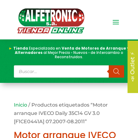
►
Tienda
Especializada en
Venta de Motores de Arranque y
Alternadores
al Mejor Precio › Nuevos › de Intercambio o
📣 Outlet ⚡
Reconstruidos.
Búsqueda
de
productos
Inicio
/ Productos etiquetados “Motor
arranque IVECO Daily 35C14 GV 3.0
[F1CE0441A] 07.2007-08.2011”
Motor arranque IVECO