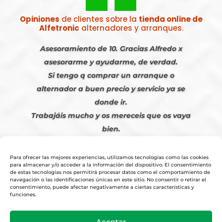
Opiniones
de clientes sobre la
tienda online de
Alfetronic
alternadores y arranques.
Asesoramiento de 10. Gracias Alfredo x
asesorarme y ayudarme, de verdad.
Si tengo q comprar un arranque o
alternador a buen precio y servicio ya se
donde ir.
Trabajáis mucho y os mereceis que os vaya
bien.
Javier S. | Julio 2023
Para ofrecer las mejores experiencias, utilizamos tecnologías como las cookies
para almacenar y/o acceder a la información del dispositivo. El consentimiento
de estas tecnologías nos permitirá procesar datos como el comportamiento de
navegación o las identificaciones únicas en este sitio. No consentir o retirar el
consentimiento, puede afectar negativamente a ciertas características y
funciones.
© 2026
Tienda Online Alfetronic SA
|
Aviso Legal
-
Política Privacidad
-
Aceptar
Cookies
|
Condiciones Venta Online
|