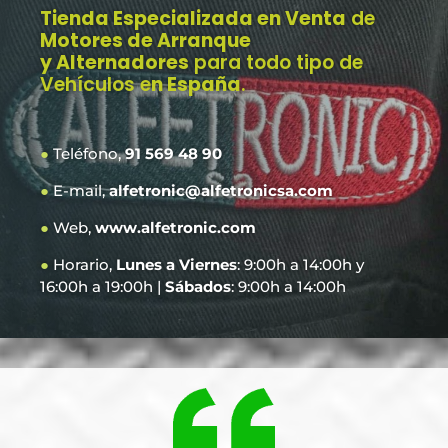
Tienda Especializada en Venta
de
Motores de Arranque
y Alternadores
para todo tipo de
Vehículos e
n España
.
●
Teléfono,
91 569 48 90
●
E-mail,
alfetronic@alfetronicsa.com
●
Web,
www.alfetronic.com
●
Horario,
Lunes a Viernes
: 9:00h a 14:00h y
16:00h a 19:00h |
Sábados
: 9:00h a 14:00h