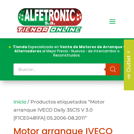
►
Tienda
Especializada en
Venta de Motores de Arranque y
Alternadores
al Mejor Precio › Nuevos › de Intercambio o
📣 Outlet ⚡
Reconstruidos.
Búsqueda
de
productos
Inicio
/ Productos etiquetados “Motor
arranque IVECO Daily 35C15 V 3.0
[F1CE0481FA] 05.2006-08.2011”
Motor arranque IVECO