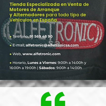
Tienda Especializada en Venta
de
Motores de Arranque
y Alternadores
para todo tipo de
Vehículos e
n España
.
●
Teléfono,
91 569 48 90
●
E-mail,
alfetronic@alfetronicsa.com
●
Web,
www.alfetronic.com
●
Horario,
Lunes a Viernes
: 9:00h a 14:00h y
16:00h a 19:00h |
Sábados
: 9:00h a 14:00h