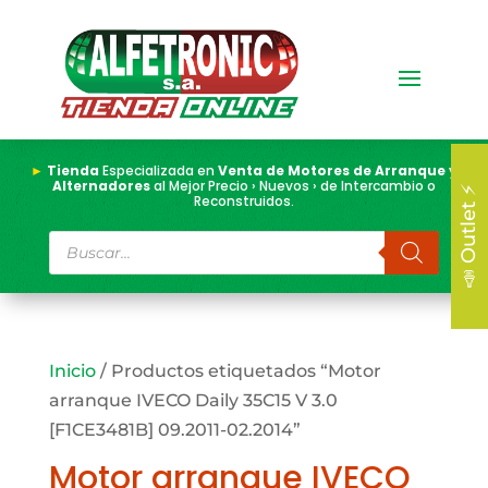
►
Tienda
Especializada en
Venta de Motores de Arranque y
Alternadores
al Mejor Precio › Nuevos › de Intercambio o
📣 Outlet ⚡
Reconstruidos.
Búsqueda
de
productos
Inicio
/ Productos etiquetados “Motor
arranque IVECO Daily 35C15 V 3.0
[F1CE3481B] 09.2011-02.2014”
Motor arranque IVECO