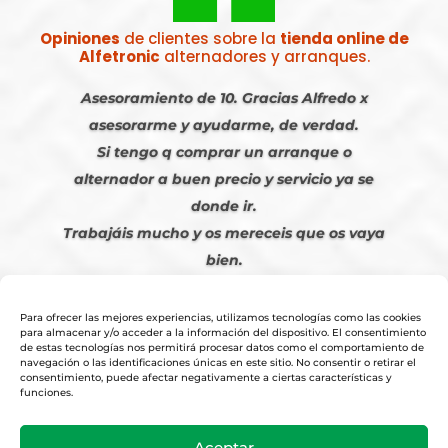
Opiniones
de clientes sobre la
tienda online de
Alfetronic
alternadores y arranques.
Asesoramiento de 10. Gracias Alfredo x
asesorarme y ayudarme, de verdad.
Si tengo q comprar un arranque o
alternador a buen precio y servicio ya se
donde ir.
Trabajáis mucho y os mereceis que os vaya
bien.
Javier S. | Julio 2023
Para ofrecer las mejores experiencias, utilizamos tecnologías como las cookies
para almacenar y/o acceder a la información del dispositivo. El consentimiento
de estas tecnologías nos permitirá procesar datos como el comportamiento de
navegación o las identificaciones únicas en este sitio. No consentir o retirar el
consentimiento, puede afectar negativamente a ciertas características y
funciones.
© 2026
Tienda Online Alfetronic SA
|
Aviso Legal
-
Política Privacidad
-
Aceptar
Cookies
|
Condiciones Venta Online
|